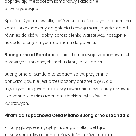
poprawiają metabolizm komórkowy i działanie
antyoksydacyjne.
Sposób użycia: niewielką ilość żelu nanieś kolistymi ruchami na
zarost przeznaczony do golenia i chwilę masuj aby żel dotarł
również do skóry i pokrył zarost cienką warstewką, następnie
nakładaj pianę z mydła lub kremu do golenia.
Buongiorno al Sandalo
to linia i kompozycja zapachowa nut
drzewnych, korzennych, mchu dębu, tonki i paczuli.
Buongiorno al Sandalo to zapach spicy, przyjemnie
pobudzający, nie jest przesłodzony ani zbyt ciężki, dla
mężczyzn lubiących raczej wytrawne, nie ciężkie nuty drzewne
i korzenne z lekkim akcentem słodkich cytrusów i nut
kwiatowych.
Piramida zapachowa Cella Milano Buongiorno al Sandalo:
Nuty głowy: elemi, cytryna, bergamotka, petitgrain.
Nuty serca: kwiat pomarańczy, jaśmin, róża turecka,