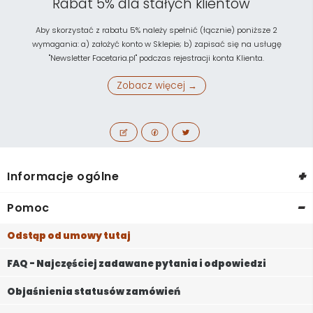
Rabat 5% dla stałych klientów
Aby skorzystać z rabatu 5% należy spełnić (łącznie) poniższe 2
wymagania: a) założyć konto w Sklepie; b) zapisać się na usługę
"Newsletter Facetaria.pl" podczas rejestracji konta Klienta.
Zobacz więcej →
+
Informacje ogólne
-
Pomoc
Odstąp od umowy tutaj
FAQ - Najczęściej zadawane pytania i odpowiedzi
Objaśnienia statusów zamówień