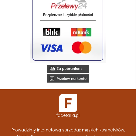
facetaria.pl
Prowadzimy internetową sprzedaż męskich kosmetyków,