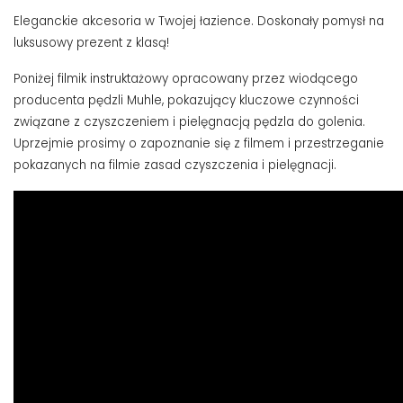
Eleganckie akcesoria w Twojej łazience. Doskonały pomysł na
luksusowy prezent z klasą!
Poniżej filmik instruktażowy opracowany przez wiodącego
producenta pędzli Muhle, pokazujący kluczowe czynności
związane z czyszczeniem i pielęgnacją pędzla do golenia.
Uprzejmie prosimy o zapoznanie się z filmem i przestrzeganie
pokazanych na filmie zasad czyszczenia i pielęgnacji.