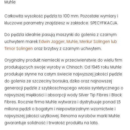
Muhle
Całkowita wysokość pędzla to 100 mm. Pozostałe wymiary i
kluczowe parametry znajdziesz w zakładce: SPECYFIKACJA.
Do pędzla idealnie pasują maszynki do golenia z czarnym
uchwytem marek
Edwin Jagger, Muhle, Merkur Solingen lub
Timor Solingen
oraz brzytwy z czarnym uchwytem.
Oryginalny produkt niemiecki w przeciwieństwie do wielu firm
produkujących swoje wyroby w Chinach. Od 1945 roku Muhle
produkuje słynne na całym świecie najwyższej jakości pędzle
do golenia ze szczeciny borsuka, dzika oraz najnowszej
generacji pędzle z szybkoschnącego włosia syntetycznego o
najwyższej miękkości i absorpcji wody Silver Tip Fibres i Black
Fibres. Rocznie firma Muhle wytwarza i dystrybuuje ponad 1,5
miliona pędzli o bogatym i niepowtarzalnym wzornictwie i
najwyższej jakości użytkowej. Renoma wyrobów marki Muhle
gwarantuje solidność i trwałość produktu na lata.