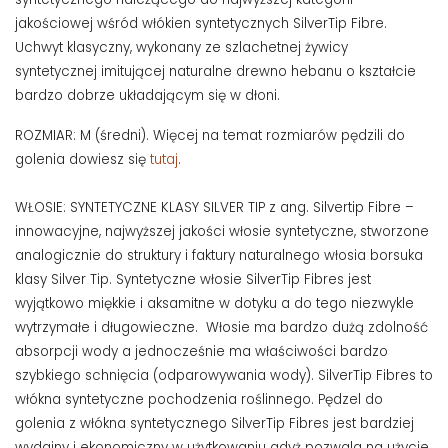
jakościowej wśród włókien syntetycznych SilverTip Fibre.
Uchwyt klasyczny, wykonany ze szlachetnej żywicy
syntetycznej imitującej naturalne drewno hebanu o kształcie
bardzo dobrze układającym się w dłoni.
ROZMIAR: M (średni). Więcej na temat rozmiarów pędzili do
golenia dowiesz się
tutaj
.
WŁOSIE: SYNTETYCZNE KLASY SILVER TIP z ang. Silvertip Fibre –
innowacyjne, najwyższej jakości włosie syntetyczne, stworzone
analogicznie do struktury i faktury naturalnego włosia borsuka
klasy Silver Tip. Syntetyczne włosie SilverTip Fibres jest
wyjątkowo miękkie i aksamitne w dotyku a do tego niezwykle
wytrzymałe i długowieczne. Włosie ma bardzo dużą zdolność
absorpcji wody a jednocześnie ma właściwości bardzo
szybkiego schnięcia (odparowywania wody). SilverTip Fibres to
włókna syntetyczne pochodzenia roślinnego. Pędzel do
golenia z włókna syntetycznego SilverTip Fibres jest bardziej
wydajny i ekonomiczny w użytkowaniu gdyż pozwala na użycie