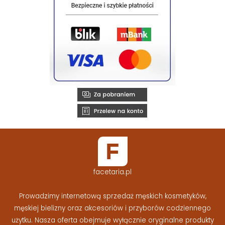
facetaria.pl
Prowadzimy internetową sprzedaż męskich kosmetyków,
męskiej bielizny oraz akcesoriów i przyborów codziennego
użytku. Nasza oferta obejmuje wyłącznie oryginalne produkty