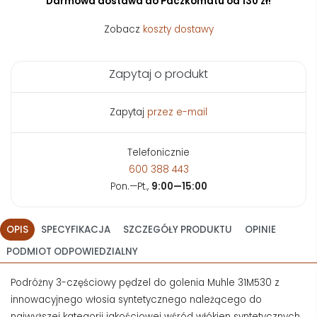
Darmowa dostawa do Paczkomatu od 130 zł!
Zobacz
koszty dostawy
Zapytaj o produkt
Zapytaj
przez e-mail
Telefonicznie
600 388 443
Pon.—Pt.,
9:00—15:00
OPIS
SPECYFIKACJA
SZCZEGÓŁY PRODUKTU
OPINIE
PODMIOT ODPOWIEDZIALNY
Podróżny 3-częściowy pędzel do golenia Muhle 31M530 z
innowacyjnego włosia syntetycznego należącego do
najwyższej kategorii jakościowej wśród włókien syntetycznych