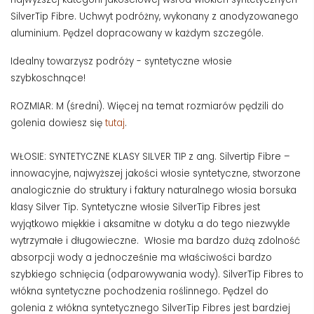
SilverTip Fibre. Uchwyt podróżny, wykonany z anodyzowanego
aluminium. Pędzel dopracowany w każdym szczególe.
Idealny towarzysz podróży - syntetyczne włosie
szybkoschnące!
ROZMIAR: M (średni). Więcej na temat rozmiarów pędzili do
golenia dowiesz się
tutaj
.
WŁOSIE: SYNTETYCZNE KLASY SILVER TIP z ang. Silvertip Fibre –
innowacyjne, najwyższej jakości włosie syntetyczne, stworzone
analogicznie do struktury i faktury naturalnego włosia borsuka
klasy Silver Tip. Syntetyczne włosie SilverTip Fibres jest
wyjątkowo miękkie i aksamitne w dotyku a do tego niezwykle
wytrzymałe i długowieczne. Włosie ma bardzo dużą zdolność
absorpcji wody a jednocześnie ma właściwości bardzo
szybkiego schnięcia (odparowywania wody). SilverTip Fibres to
włókna syntetyczne pochodzenia roślinnego. Pędzel do
golenia z włókna syntetycznego SilverTip Fibres jest bardziej