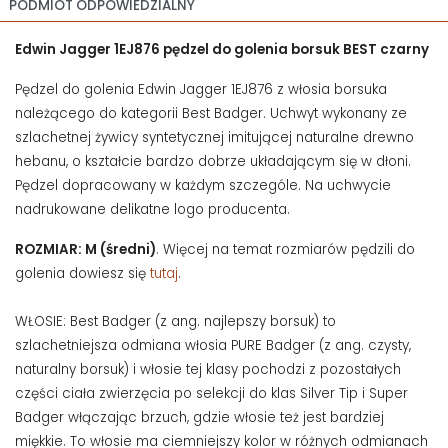
PODMIOT ODPOWIEDZIALNY
Edwin Jagger 1EJ876 pędzel do golenia borsuk BEST czarny
Pędzel do golenia Edwin Jagger 1EJ876 z włosia borsuka
należącego do kategorii Best Badger. Uchwyt wykonany ze
szlachetnej żywicy syntetycznej imitującej naturalne drewno
hebanu, o kształcie bardzo dobrze układającym się w dłoni.
Pędzel dopracowany w każdym szczególe. Na uchwycie
nadrukowane delikatne logo producenta.
ROZMIAR: M (średni)
. Więcej na temat rozmiarów pędzili do
golenia dowiesz się
tutaj
.
WŁOSIE: Best Badger (z ang. najlepszy borsuk) to
szlachetniejsza odmiana włosia PURE Badger (z ang. czysty,
naturalny borsuk) i włosie tej klasy pochodzi z pozostałych
części ciała zwierzęcia po selekcji do klas Silver Tip i Super
Badger włączając brzuch, gdzie włosie też jest bardziej
miękkie. To włosie ma ciemniejszy kolor w różnych odmianach