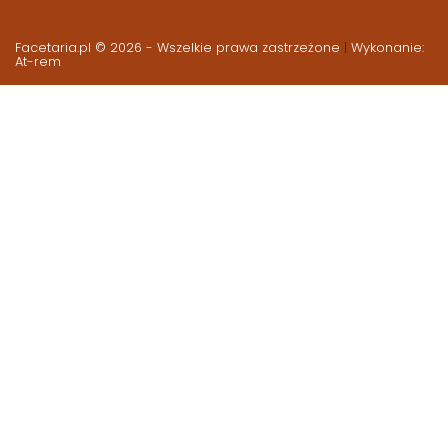
Facetaria.pl © 2026 - Wszelkie prawa zastrzeżone
|
Wykonanie:
At-rem