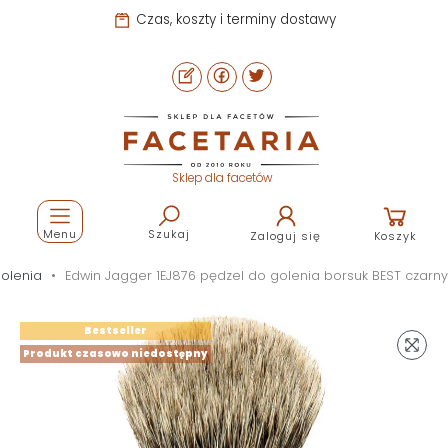
Czas, koszty i terminy dostawy
Sklep dla facetów
Menu
Szukaj
Zaloguj się
Koszyk
olenia
Edwin Jagger 1EJ876 pędzel do golenia borsuk BEST czarny
Bestseller
Produkt czasowo niedostępny