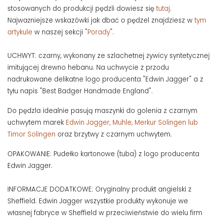
stosowanych do produkcji pędzli dowiesz się
tutaj
.
Najważniejsze wskazówki jak dbać o pędzel znajdziesz w
tym
artykule
w naszej sekcji "
Porady
".
UCHWYT: czarny, wykonany ze szlachetnej żywicy syntetycznej
imitującej drewno hebanu. Na uchwycie z przodu
nadrukowane delikatne logo producenta "Edwin Jagger" a z
tyłu napis "Best Badger Handmade England".
Do pędzla idealnie pasują maszynki do golenia z czarnym
uchwytem marek
Edwin Jagger, Muhle, Merkur Solingen lub
Timor Solinge
n
oraz brzytwy z czarnym uchwytem.
OPAKOWANIE: Pudełko kartonowe (tuba) z logo producenta
Edwin Jagger.
INFORMACJE DODATKOWE: Oryginalny produkt angielski z
Sheffield. Edwin Jagger wszystkie produkty wykonuje we
własnej fabryce w Sheffield w przeciwieństwie do wielu firm