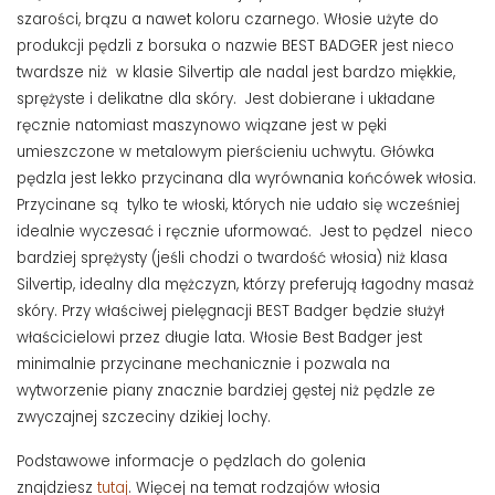
szarości, brązu a nawet koloru czarnego. Włosie użyte do
produkcji pędzli z borsuka o nazwie BEST BADGER jest nieco
twardsze niż w klasie Silvertip ale nadal jest bardzo miękkie,
sprężyste i delikatne dla skóry. Jest dobierane i układane
ręcznie natomiast maszynowo wiązane jest w pęki
umieszczone w metalowym pierścieniu uchwytu. Główka
pędzla jest lekko przycinana dla wyrównania końcówek włosia.
Przycinane są tylko te włoski, których nie udało się wcześniej
idealnie wyczesać i ręcznie uformować. Jest to pędzel nieco
bardziej sprężysty (jeśli chodzi o twardość włosia) niż klasa
Silvertip, idealny dla mężczyzn, którzy preferują łagodny masaż
skóry. Przy właściwej pielęgnacji BEST Badger będzie służył
właścicielowi przez długie lata. Włosie Best Badger jest
minimalnie przycinane mechanicznie i pozwala na
wytworzenie piany znacznie bardziej gęstej niż pędzle ze
zwyczajnej szczeciny dzikiej lochy.
Podstawowe informacje o pędzlach do golenia
znajdziesz
tutaj
. Więcej na temat rodzajów włosia