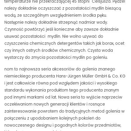
temperaturze nie przekraczającej 45 stopni
Celsjusza. Pędzel
należy dokładnie oczyszczać z pozostałości mydlin bieżącą
wodą, ze szczególnym uwzględnieniem środka pęku.
Następnie należy dokładnie strzepnąć nadmiar wody.
Czynność powtórzyć jeśli konieczne aby zawsze dokładnie
usuwać pozostałości
mydlin. Nie wolno używać do
czyszczenia chemicznych detergentów takich jak borax, ocet
czy innych ostrych środków chemicznych. Czysta woda
wystarczy do zmycia pozostałości mydlin po goleniu.
nom to najnowsza seria akcesoriów do golenia znanego
niemieckiego producenta Hans-Jürgen Müller GmbH & Co. KG
i jest całkowicie równa pod względem jakości i wysokiego
standardu wykonania produktom tego producenta znanym
pod innymi markami od lat. Nowa seria to wyjście naprzeciw
oczekiwaniom nowych generacji klientów i rosnące
zainteresowanie powrotem do tradycyjnych metod golenia w
połączeniu z upodobaniem kolejnych pokoleń do
nowoczesnego designu i pogodnych kolorów przedmiotów,