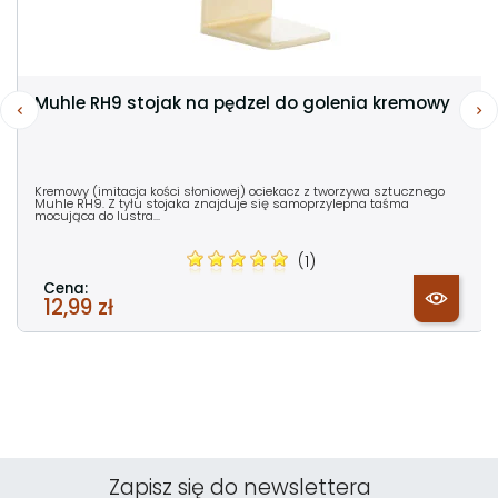
Muhle RH9 stojak na pędzel do golenia kremowy
Kremowy (imitacja kości słoniowej) ociekacz z tworzywa sztucznego
Muhle RH9. Z tyłu stojaka znajduje się samoprzylepna taśma
mocująca do lustra...
(1)
Cena:
12,99 zł
Zapisz się do newslettera