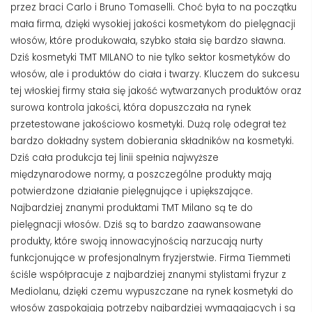
przez braci Carlo i Bruno Tomaselli. Choć była to na początku
mała firma, dzięki wysokiej jakości kosmetykom do pielęgnacji
włosów, które produkowała, szybko stała się bardzo sławna.
Dziś kosmetyki TMT MILANO to nie tylko sektor kosmetyków do
włosów, ale i produktów do ciała i twarzy. Kluczem do sukcesu
tej włoskiej firmy stała się jakość wytwarzanych produktów oraz
surowa kontrola jakości, która dopuszczała na rynek
przetestowane jakościowo kosmetyki. Dużą rolę odegrał też
bardzo dokładny system dobierania składników na kosmetyki.
Dziś cała produkcja tej linii spełnia najwyższe
międzynarodowe normy, a poszczególne produkty mają
potwierdzone działanie pielęgnujące i upiększające.
Najbardziej znanymi produktami TMT Milano są te do
pielęgnacji włosów. Dziś są to bardzo zaawansowane
produkty, które swoją innowacyjnością narzucają nurty
funkcjonujące w profesjonalnym fryzjerstwie. Firma Tiemmeti
ściśle współpracuje z najbardziej znanymi stylistami fryzur z
Mediolanu, dzięki czemu wypuszczane na rynek kosmetyki do
włosów zaspokajają potrzeby najbardziej wymagających i są