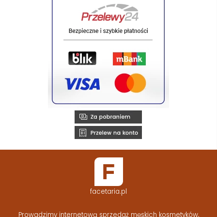
facetaria.pl
Prowadzimy internetową sprzedaż męskich kosmetyków,