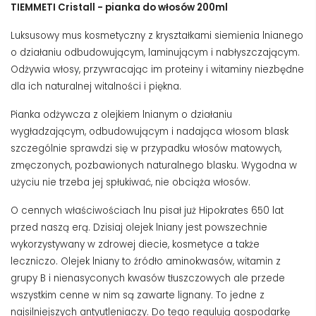
TIEMMETI Cristall - pianka do włosów 200ml
Luksusowy mus kosmetyczny z kryształkami siemienia lnianego
o działaniu odbudowującym, laminującym i nabłyszczającym.
Odżywia włosy, przywracając im proteiny i witaminy niezbędne
dla ich naturalnej witalności i piękna.
Pianka odżywcza z olejkiem lnianym o działaniu
wygładzającym, odbudowującym i nadająca włosom blask
szczególnie sprawdzi się w przypadku włosów matowych,
zmęczonych, pozbawionych naturalnego blasku. Wygodna w
użyciu nie trzeba jej spłukiwać, nie obciąża włosów.
O cennych właściwościach lnu pisał już Hipokrates 650 lat
przed naszą erą. Dzisiaj olejek lniany jest powszechnie
wykorzystywany w zdrowej diecie, kosmetyce a także
leczniczo. Olejek lniany to źródło aminokwasów, witamin z
grupy B i nienasyconych kwasów tłuszczowych ale przede
wszystkim cenne w nim są zawarte lignany. To jedne z
najsilniejszych antyutleniaczy. Do tego regulują gospodarkę