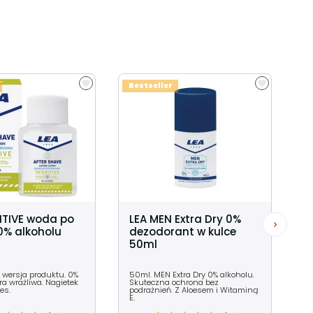
Bestseller
ITIVE woda po
LEA MEN Extra Dry 0%
0% alkoholu
dezodorant w kulce
50ml
 wersja produktu. 0%
50ml. MEN Extra Dry 0% alkoholu.
ra wrażliwa. Nagietek
Skuteczna ochrona bez
oes.
podrażnień. Z Aloesem i Witaminą
E.