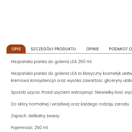
OPIS
SZCZEGÓŁY PRODUKTU
OPINIE
PODMIOT O
Hiszpańska pianka do golenia LEA 250 ml.
Hiszpańska pianka do golenia LEA to klasyczny kosmetyk ułat
kremowa konsystencja oraz wysoka zawartośc gliceryny ułatwia
Sposób użycia: Przed użyciem wstrząsnąć. Niewielką ilość wy
Do skóry normalnej i wrażliwej oraz każdego rodzaju zarostu
Zapach: delikatny świeży.
Pojemność: 250 ml.