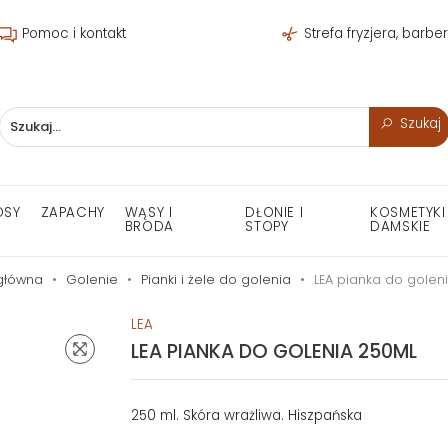
Pomoc i kontakt
Strefa fryzjera, barbe
Szukaj
OSY
ZAPACHY
WĄSY I
DŁONIE I
KOSMETYKI
BRODA
STOPY
DAMSKIE
główna
Golenie
Pianki i żele do golenia
LEA pianka do golen
LEA
LEA PIANKA DO GOLENIA 250ML
250 ml. Skóra wrażliwa. Hiszpańska