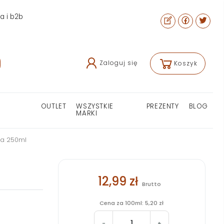
ra i b2b
Zaloguj się
Koszyk
OUTLET
WSZYSTKIE
PREZENTY
BLOG
MARKI
ia 250ml
12,99 zł
Brutto
Cena za 100ml: 5,20 zł
-
+