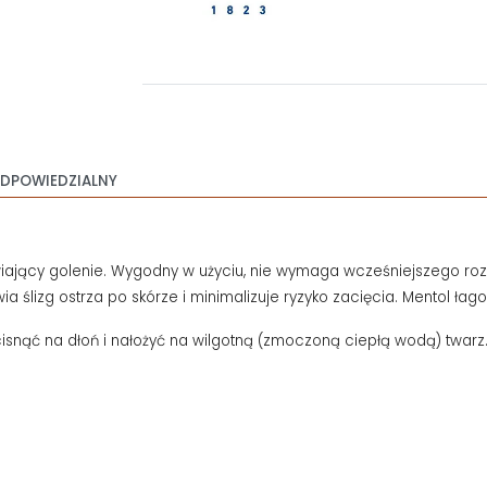
DPOWIEDZIALNY
wiający golenie. Wygodny w użyciu, nie wymaga wcześniejszego rozr
 ślizg ostrza po skórze i minimalizuje ryzyko zacięcia. Mentol łag
cisnąć na dłoń i nałożyć na wilgotną (zmoczoną ciepłą wodą) twarz