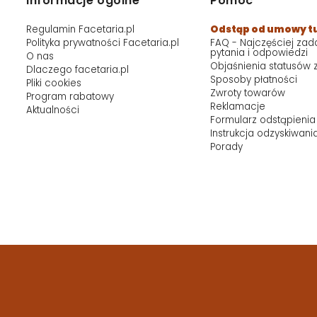
Informacje ogólne
Pomoc
Regulamin Facetaria.pl
Odstąp od umowy t
Polityka prywatności Facetaria.pl
FAQ - Najczęściej za
pytania i odpowiedzi
O nas
Objaśnienia statusów
Dlaczego facetaria.pl
Sposoby płatności
Pliki cookies
Zwroty towarów
Program rabatowy
Reklamacje
Aktualności
Formularz odstąpienia
Instrukcja odzyskiwani
Porady