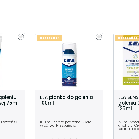
Bestseller
Bestseller
goleniu
LEA pianka do golenia
LEA SENS
wej 75ml
100ml
goleniu 
125ml
 Hiszpański.
100 ml. Pianka podróżna. Skóra
125ml. Nowa
wrażliwa. Hiszpańska
alkoholu. Ce
lekarski i al