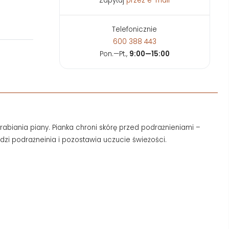
Zapytaj
przez e-mail
Telefonicznie
600 388 443
Pon.—Pt.,
9:00—15:00
abiania piany. Pianka chroni skórę przed podrażnieniami –
odzi podrażneinia i pozostawia uczucie świeżości.
.