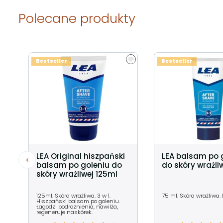
Polecane produkty
Bestseller
Bestseller
LEA Original hiszpański
LEA balsam po 
balsam po goleniu do
do skóry wrażli
skóry wrażliwej 125ml
125ml. Skóra wrażliwa. 3 w 1.
75 ml. Skóra wrażliwa.
Hiszpański balsam po goleniu.
Łagodzi podrażnienia, nawilża,
regeneruje naskórek.