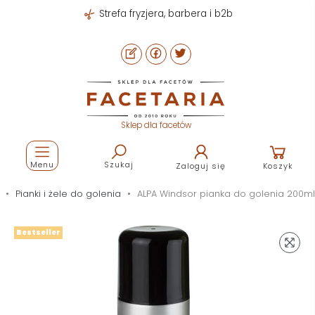
Strefa fryzjera, barbera i b2b
Sklep dla facetów
Menu
Szukaj
Zaloguj się
Koszyk
Pianki i żele do golenia
ALPA Windsor pianka do golenia 200ml
Bestseller