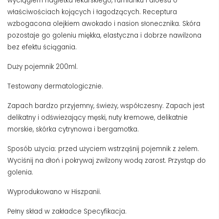
wyciągiem nagietka lekarskiego, rumianku i aloesu o
właściwościach kojących i łagodzących. Receptura
wzbogacona olejkiem awokado i nasion słonecznika. Skóra
pozostaje go goleniu miękka, elastyczna i dobrze nawilżona
bez efektu ściągania.
Duży pojemnik 200ml.
Testowany dermatologicznie.
Zapach bardzo przyjemny, świeży, współczesny. Zapach jest
delikatny i odświeżający męski, nuty kremowe, delikatnie
morskie, skórka cytrynowa i bergamotka.
Sposób użycia: przed użyciem wstrząśnij pojemnik z żelem.
Wyciśnij na dłoń i pokrywaj zwilżony wodą zarost. Przystąp do
golenia.
Wyprodukowano w Hiszpanii.
Pełny skład w zakładce Specyfikacja.