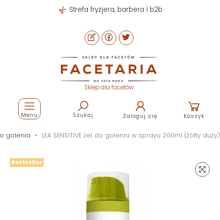
Strefa fryzjera, barbera i b2b
Sklep dla facetów
Menu
Szukaj
Zaloguj się
Koszyk
do golenia
LEA SENSITIVE żel do golenia w sprayu 200ml (żółty duży)
Bestseller