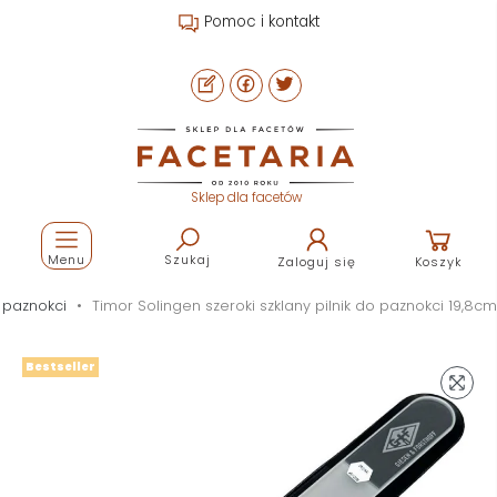
Pomoc i kontakt
Sklep dla facetów
Menu
Szukaj
Zaloguj się
Koszyk
o paznokci
Timor Solingen szeroki szklany pilnik do paznokci 19,8cm
Bestseller