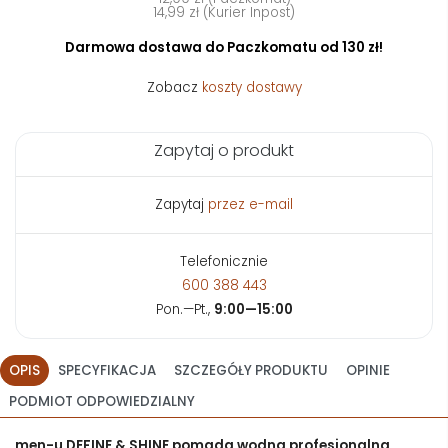
14,99 zł (Kurier Inpost)
Darmowa dostawa do Paczkomatu od 130 zł!
Zobacz
koszty dostawy
Zapytaj o produkt
Zapytaj
przez e-mail
Telefonicznie
600 388 443
Pon.—Pt.,
9:00—15:00
OPIS
SPECYFIKACJA
SZCZEGÓŁY PRODUKTU
OPINIE
PODMIOT ODPOWIEDZIALNY
men-u DEFINE & SHINE pomada wodna profesjonalna