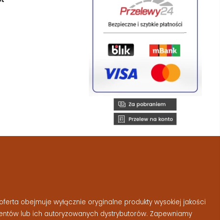
ferta obejmuje wyłącznie oryginalne produkty wysokiej jakości
entów lub ich autoryzowanych dystrybutorów. Zapewniamy