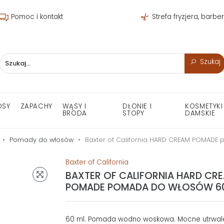
Pomoc i kontakt
Strefa fryzjera, barbe
Szukaj
OSY
ZAPACHY
WĄSY I
DŁONIE I
KOSMETYKI
BRODA
STOPY
DAMSKIE
Pomady do włosów
Baxter of California HARD CREAM POMADE
Baxter of California
BAXTER OF CALIFORNIA HARD CR
POMADE POMADA DO WŁOSÓW 6
60 ml. Pomada wodno woskowa. Mocne utrwale