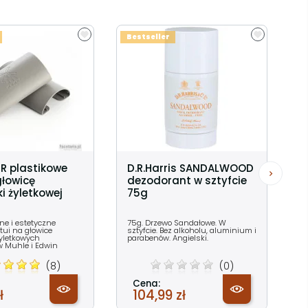
Bestseller
R plastikowe
D.R.Harris SANDALWOOD
głowicę
dezodorant w sztyfcie
 żyletkowej
75g
zne i estetyczne
75g. Drzewo Sandałowe. W
tui na głowice
sztyfcie. Bez alkoholu, aluminium i
yletkowych
parabenów. Angielski.
 Muhle i Edwin
(8)
(0)
Cena:
ł
104,99 zł