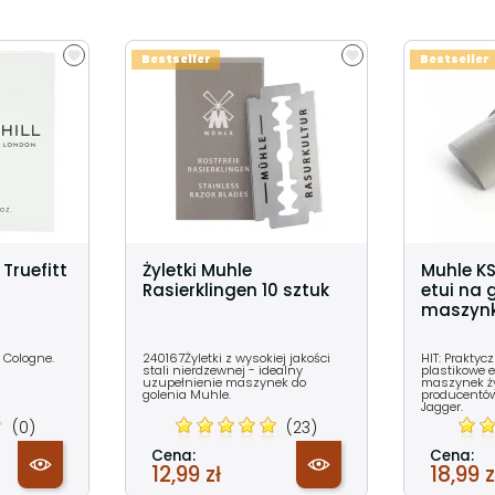
Bestseller
Bestseller
Truefitt
Żyletki Muhle
Muhle KS
Rasierklingen 10 sztuk
etui na 
maszynki
 Cologne.
240167Żyletki z wysokiej jakości
HIT: Praktyc
stali nierdzewnej - idealny
plastikowe e
uzupełnienie maszynek do
maszynek ż
golenia Muhle.
producentów
Jagger.
(0)
(23)
Cena:
Cena:
12,99 zł
18,99 z