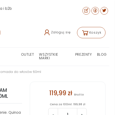
ra i b2b
Zaloguj się
Koszyk
OUTLET
WSZYSTKIE
PREZENTY
BLOG
MARKI
 pomada do włosów 60ml
EAM
119,99 zł
Brutto
0ML
Cena za 100ml: 199,98 zł
nie. Quinoa
-
+