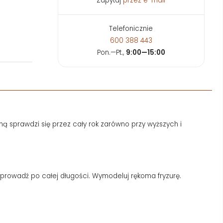
Zapytaj
przez e-mail
Telefonicznie
600 388 443
Pon.—Pt.,
9:00—15:00
prawdzi się przez cały rok zarówno przy wyższych i
rozprowadź po całej długości. Wymodeluj rękoma fryzurę.