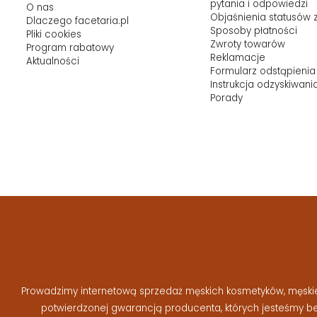
pytania i odpowiedzi
O nas
Objaśnienia statusów
Dlaczego facetaria.pl
Sposoby płatności
Pliki cookies
Zwroty towarów
Program rabatowy
Reklamacje
Aktualności
Formularz odstąpienia
Instrukcja odzyskiwani
Porady
Prowadzimy internetową sprzedaż męskich kosmetyków, męskiej 
potwierdzonej gwarancją producenta, których jesteśmy 