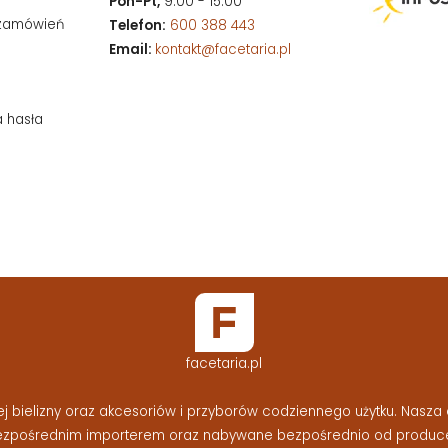
Pon-Pt,
9:00 - 15:00
 zamówień
Telefon:
600 388 443
Email:
kontakt@facetaria.pl
a hasła
facetaria.pl
bielizny oraz akcesoriów i przyborów codziennego użytku. Nasza o
bezpośrednim importerem oraz nabywane bezpośrednio od produc