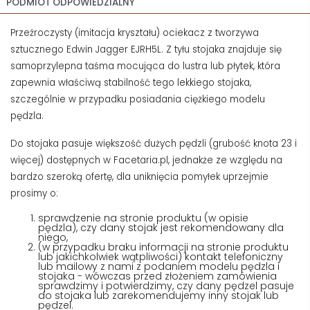
PODMIOT ODPOWIEDZIALNY
Przeźroczysty (imitacja kryształu) ociekacz z tworzywa
sztucznego Edwin Jagger EJRH5L. Z tyłu stojaka znajduje się
samoprzylepna taśma mocująca do lustra lub płytek, która
zapewnia właściwą stabilność tego lekkiego stojaka,
szczególnie w przypadku posiadania ciężkiego modelu
pędzla.
Do stojaka pasuje większość dużych pędzli (grubość knota 23 i
więcej) dostępnych w Facetaria.pl, jednakże ze względu na
bardzo szeroką ofertę, dla uniknięcia pomyłek uprzejmie
prosimy o:
sprawdzenie na stronie produktu (w opisie
pędzla), czy dany stojak jest rekomendowany dla
niego,
(w przypadku braku informacji na stronie produktu
lub jakichkolwiek wątpliwości) kontakt telefoniczny
lub mailowy z nami z podaniem modelu pędzla i
stojaka - wówczas przed złożeniem zamówienia
sprawdzimy i potwierdzimy, czy dany pędzel pasuje
do stojaka lub zarekomendujemy inny stojak lub
pędzel.