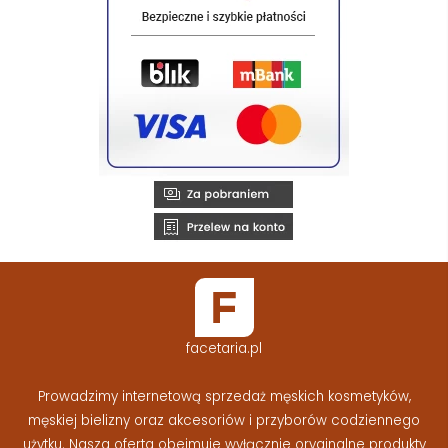
facetaria.pl
Prowadzimy internetową sprzedaż męskich kosmetyków,
męskiej bielizny oraz akcesoriów i przyborów codziennego
użytku. Nasza oferta obejmuje wyłącznie oryginalne produkty