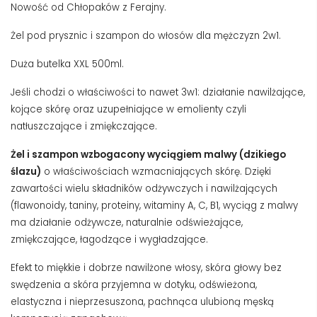
Nowość od Chłopaków z Ferajny.
Żel pod prysznic i szampon do włosów dla mężczyzn 2w1.
Duża butelka XXL 500ml.
Jeśli chodzi o właściwości to nawet 3w1: działanie nawilżające,
kojące skórę oraz uzupełniające w emolienty czyli
natłuszczające i zmiękczające.
Żel i szampon wzbogacony wyciągiem malwy (dzikiego
ślazu)
o właściwościach wzmacniających skórę. Dzięki
zawartości wielu składników odżywczych i nawilżających
(flawonoidy, taniny, proteiny, witaminy A, C, B1, wyciąg z malwy
ma działanie odżywcze, naturalnie odświeżające,
zmiękczające, łagodzące i wygładzające.
Efekt to miękkie i dobrze nawilżone włosy, skóra głowy bez
swędzenia a skóra przyjemna w dotyku, odświeżona,
elastyczna i nieprzesuszona, pachnąca ulubioną męską