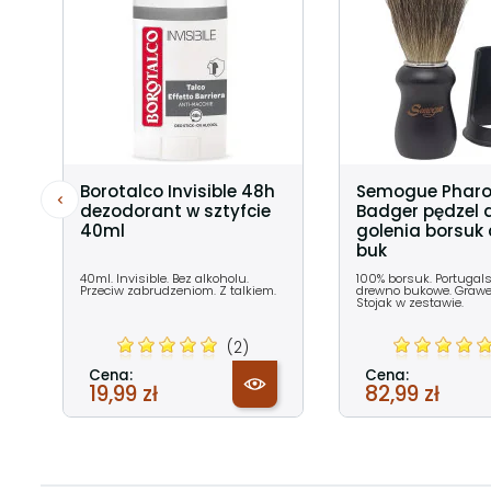
Borotalco Invisible 48h
Semogue Pharo
dezodorant w sztyfcie
Badger pędzel 
40ml
golenia borsuk
buk
40ml. Invisible. Bez alkoholu.
100% borsuk. Portugal
Przeciw zabrudzeniom. Z talkiem.
drewno bukowe. Grawer
Stojak w zestawie.
(2)
Cena:
Cena:
19,99 zł
82,99 zł