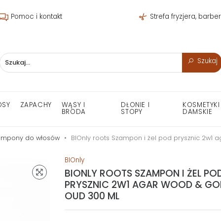
Pomoc i kontakt
Strefa fryzjera, barbe
Szukaj
OSY
ZAPACHY
WĄSY I
DŁONIE I
KOSMETYKI
BRODA
STOPY
DAMSKIE
ampony do włosów
BIOnly roots Szampon i żel pod prysznic 2w1
BIOnly
BIONLY ROOTS SZAMPON I ŻEL PO
PRYSZNIC 2W1 AGAR WOOD & GO
OUD 300 ML