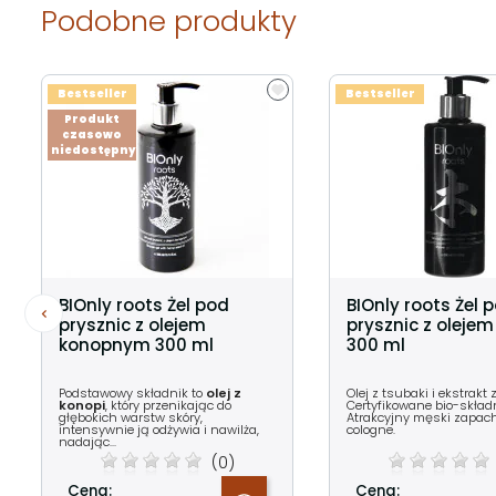
Podobne produkty
Bestseller
Bestseller
Produkt
czasowo
niedostępny
BIOnly roots Żel pod
BIOnly roots Żel 
prysznic z olejem
prysznic z olejem
konopnym 300 ml
300 ml
Podstawowy składnik to
olej z
Olej z tsubaki i ekstrakt 
konopi
, który przenikając do
Certyfikowane bio-składn
głębokich warstw skóry,
Atrakcyjny męski zapach
intensywnie ją odżywia i nawilża,
cologne.
nadając...
(0)
Cena:
Cena: