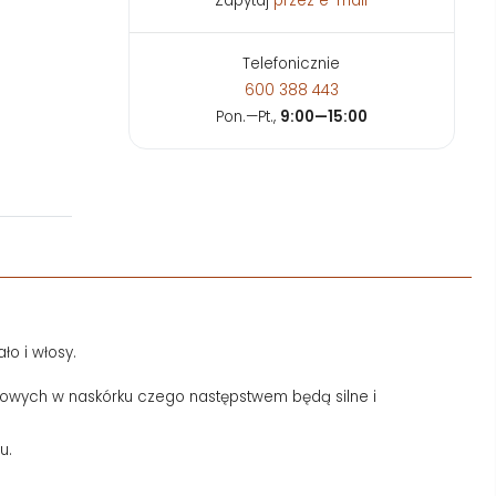
Zapytaj
przez e-mail
Telefonicznie
600 388 443
Pon.—Pt.,
9:00—15:00
ło i włosy.
czowych w naskórku czego następstwem będą silne i
iu.