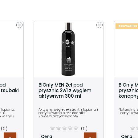
Bestseller
pod
BIOnly MEN Żel pod
BIOnly 
 tsubaki
prysznic 2w1 z węglem
prysznic
aktywnym 300 ml
konopn
z łopianu.
Aktywny węgiel, ekstrakt z łopianu i
Naturalny 
iki.
certyfikowane bio-składniki.
i certyfiko
 w stylu
Zawiera antyoksydanty.
(0)
(0)
Cena:
Cena: