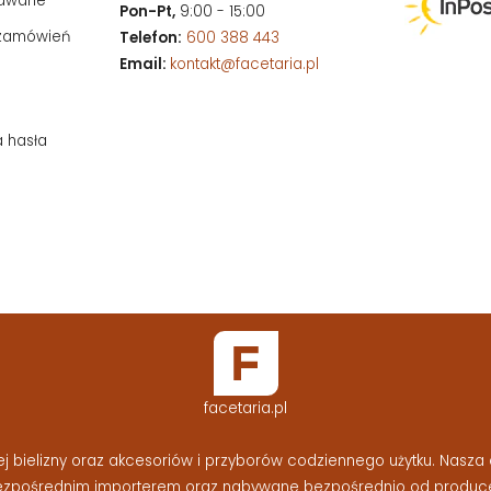
dawane
Pon-Pt,
9:00 - 15:00
 zamówień
Telefon:
600 388 443
Email:
kontakt@facetaria.pl
a hasła
facetaria.pl
bielizny oraz akcesoriów i przyborów codziennego użytku. Nasza o
bezpośrednim importerem oraz nabywane bezpośrednio od produc