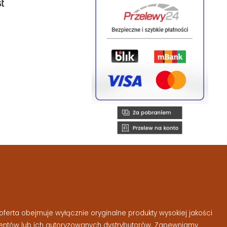
ferta obejmuje wyłącznie oryginalne produkty wysokiej jakości
entów lub ich autoryzowanych dystrybutorów. Zapewniamy