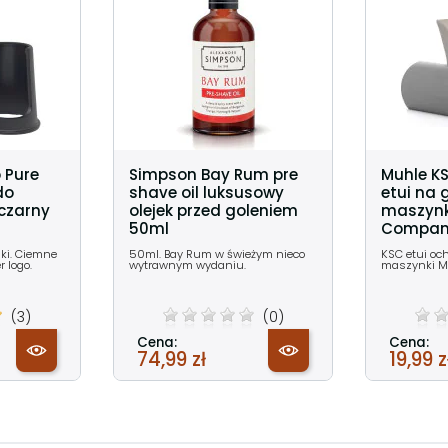
 Pure
Simpson Bay Rum pre
Muhle K
do
shave oil luksusowy
etui na 
 czarny
olejek przed goleniem
maszynk
50ml
Compan
ski. Ciemne
50ml. Bay Rum w świeżym nieco
KSC etui oc
 logo.
wytrawnym wydaniu.
maszynki M
(3)
(0)
Cena:
Cena:
74,99 zł
19,99 z