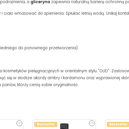
 podrażnienia, a
gliceryna
zapewnia naturalną barierę ochronną po
sy i ciało wmasować do spienienia. Spłukać letnią wodą. Unikaj kont
owiedniego do ponownego przetworzenia)
inia kosmetyków pielęgnacyjnych w orientalnym stylu "OUD". Zas
inąć się w słodsze akordy ambry i kardamonu oraz wyprawionej skór
u panów, którzy cenią sobie oryginalność.
Bestseller
Bestseller