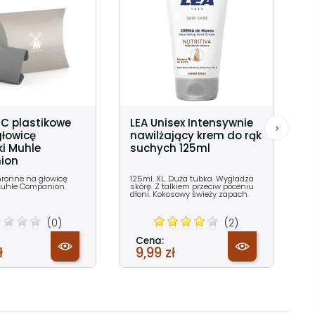
SC plastikowe
LEA Unisex Intensywnie
głowicę
nawilżający krem do rąk
i Muhle
suchych 125ml
ion
hronne na głowicę
125ml. XL. Duża tubka. Wygładza
uhle Companion.
skórę. Z talkiem przeciw poceniu
dłoni. Kokosowy świeży zapach.
(0)
(2)
Cena:
ł
9,99 zł