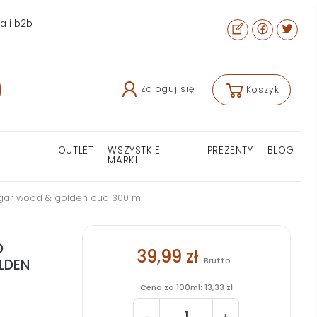
ra i b2b
Zaloguj się
Koszyk
OUTLET
WSZYSTKIE
PREZENTY
BLOG
MARKI
 agar wood & golden oud 300 ml
D
39,99 zł
Brutto
LDEN
Cena za 100ml: 13,33 zł
-
+