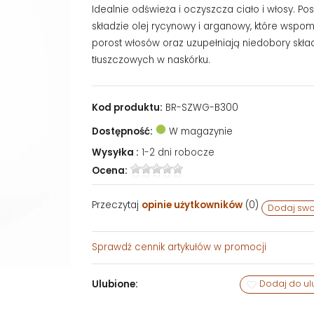
Idealnie odświeża i oczyszcza ciało i włosy. Po
składzie olej rycynowy i arganowy, które wspo
porost włosów oraz uzupełniają niedobory skła
tłuszczowych w naskórku.
Kod produktu:
BR-SZWG-B300
Dostępność:
W magazynie
Wysyłka :
1-2 dni robocze
Ocena:
Przeczytaj
opinie użytkowników
(
0
)
Dodaj swo
Sprawdź
cennik artykułów w promocji
Ulubione:
Dodaj do ul