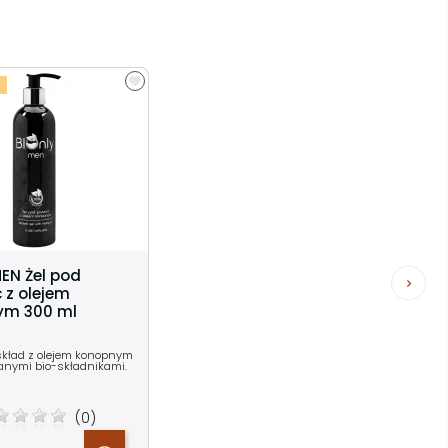
MEN Żel pod
 z olejem
ym 300 ml
skład z olejem konopnym
wanymi bio-składnikami.
(0)