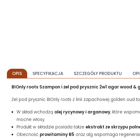
OPIS
SPECYFIKACJA
SZCZEGÓŁY PRODUKTU
OPI
BIOnly roots Szampon i żel pod prysznic 2w1 agar wood & 
Żel pod prysznic BIOnly roots z linii zapachowej golden oud to
W skład wchodzą
olej rycynowy i arganowy
, które wspom
mocne włosy.
Produkt w składzie posiada także
ekstrakt ze skrzypu pol
Obecność
prowitaminy B5
oraz alg wspomaga regenerację 