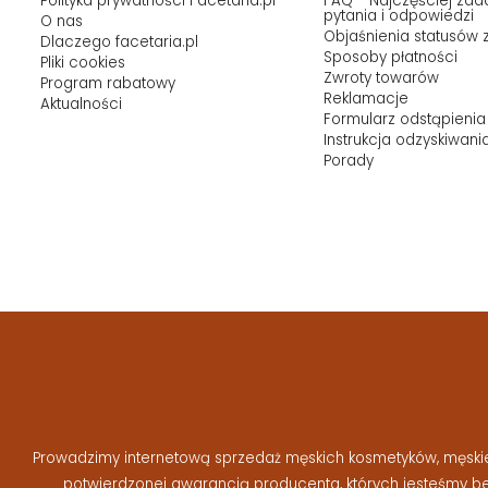
Polityka prywatności Facetaria.pl
FAQ - Najczęściej za
pytania i odpowiedzi
O nas
Objaśnienia statusów
Dlaczego facetaria.pl
Sposoby płatności
Pliki cookies
Zwroty towarów
Program rabatowy
Reklamacje
Aktualności
Formularz odstąpienia
Instrukcja odzyskiwani
Porady
Prowadzimy internetową sprzedaż męskich kosmetyków, męskiej 
potwierdzonej gwarancją producenta, których jesteśmy 