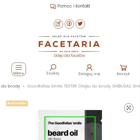
Pomoc i kontakt
Sklep dla facetów
Menu
Szukaj
Zaloguj się
Koszyk
 do brody
Goodfellas Smile TESTER Olejku do brody SHIBUSA2 3ml
Bestseller