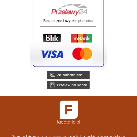
facetaria.pl
Prowadzimy internetową sprzedaż męskich kosmetyków,