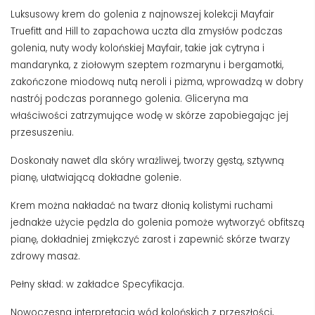
Luksusowy krem do golenia z najnowszej kolekcji Mayfair
Truefitt and Hill to zapachowa uczta dla zmysłów podczas
golenia, nuty wody kolońskiej Mayfair, takie jak cytryna i
mandarynka, z ziołowym szeptem rozmarynu i bergamotki,
zakończone miodową nutą neroli i piżma, wprowadzą w dobry
nastrój podczas porannego golenia. Gliceryna ma
właściwości zatrzymujące wodę w skórze zapobiegając jej
przesuszeniu.
Doskonały nawet dla skóry wrażliwej, tworzy gęstą, sztywną
pianę, ułatwiającą dokładne golenie.
Krem można nakładać na twarz dłonią kolistymi ruchami
jednakże użycie pędzla do golenia pomoże wytworzyć obfitszą
pianę, dokładniej zmiękczyć zarost i zapewnić skórze twarzy
zdrowy masaż.
Pełny skład: w zakładce Specyfikacja.
Nowoczesna interpretacja wód kolońskich z przeszłości,