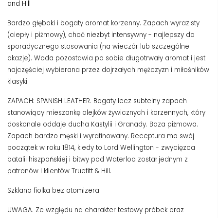
and Hill
Bardzo głęboki i bogaty aromat korzenny. Zapach wyrazisty
(ciepły i piżmowy), choć niezbyt intensywny - najlepszy do
sporadycznego stosowania (na wieczór lub szczególne
okazje). Woda pozostawia po sobie długotrwały aromat i jest
najczęściej wybierana przez dojrzałych mężczyzn i miłośników
klasyki.
ZAPACH: SPANISH LEATHER. Bogaty lecz subtelny zapach
stanowiący mieszankę olejków żywicznych i korzennych, który
doskonale oddaje ducha Kastylii i Granady. Baza piżmowa.
Zapach bardzo męski i wyrafinowany. Receptura ma swój
początek w roku 1814, kiedy to Lord Wellington - zwycięzca
batalii hiszpańskiej i bitwy pod Waterloo został jednym z
patronów i klientów Truefitt & Hill.
Szklana fiolka bez atomizera.
UWAGA. Ze względu na charakter testowy próbek oraz