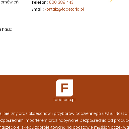
 zamówień
Telefon:
600 388 443
Email:
kontakt@facetaria.pl
a hasła
facetaria.pl
bielizny oraz akcesoriów i przyborów codziennego użytku. Nasza o
bezpośrednim importerem oraz nabywane bezpośrednio od produc
naszego e-sklepu zaprojektowaną na podstawie męskich oczekiwań