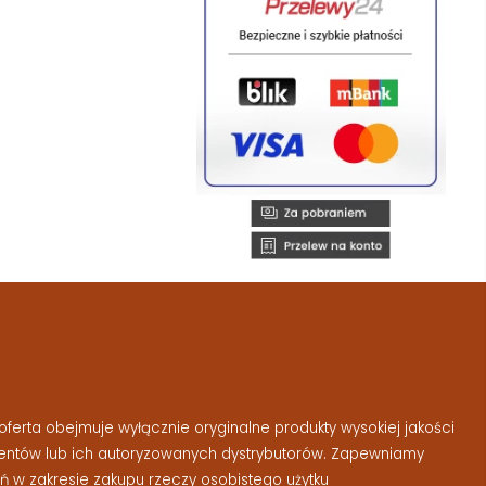
ferta obejmuje wyłącznie oryginalne produkty wysokiej jakości
entów lub ich autoryzowanych dystrybutorów. Zapewniamy
 w zakresie zakupu rzeczy osobistego użytku