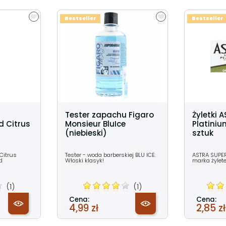
Bestseller
Bestseller
Tester zapachu Figaro
Żyletki 
 Citrus
Monsieur BluIce
Platiniu
(niebieski)
sztuk
 Citrus
Tester - woda barberskiej BLU ICE.
ASTRA SUPER
ud
Włoski klasyk!
marka żylet
(1)
(1)
Cena:
Cena:
4,99 zł
2,85 zł