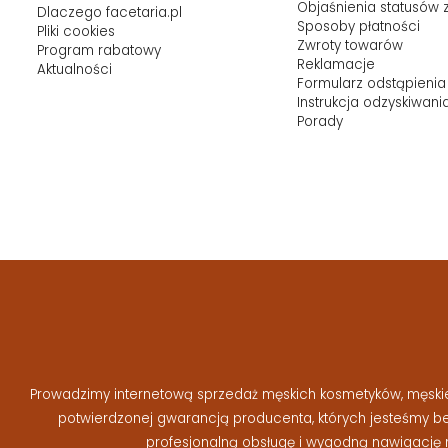
Objaśnienia statusów
Dlaczego facetaria.pl
Sposoby płatności
Pliki cookies
Zwroty towarów
Program rabatowy
Reklamacje
Aktualności
Formularz odstąpienia
Instrukcja odzyskiwani
Porady
Prowadzimy internetową sprzedaż męskich kosmetyków, męskiej 
potwierdzonej gwarancją producenta, których jesteśmy 
profesjonalną obsługę i wygodną nawigację 