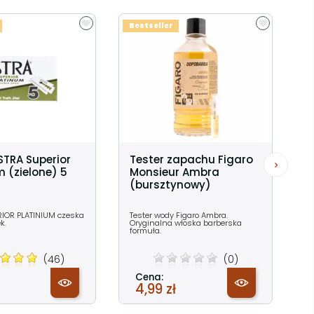
Bestseller
ASTRA Superior
Tester zapachu Figaro
m (zielone) 5
Monsieur Ambra
(bursztynowy)
IOR PLATINIUM czeska
Tester wody Figaro Ambra.
ek.
Oryginalna włoska barberska
formuła.
(46)
(0)
Cena:
4,99 zł