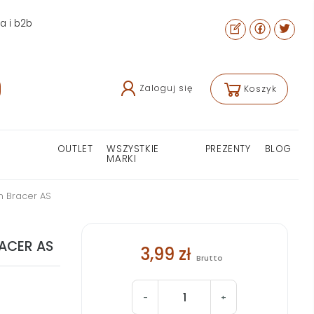
ra i b2b
Zaloguj się
Koszyk
OUTLET
WSZYSTKIE
PREZENTY
BLOG
MARKI
n Bracer AS
ACER AS
3,99 zł
Brutto
-
+