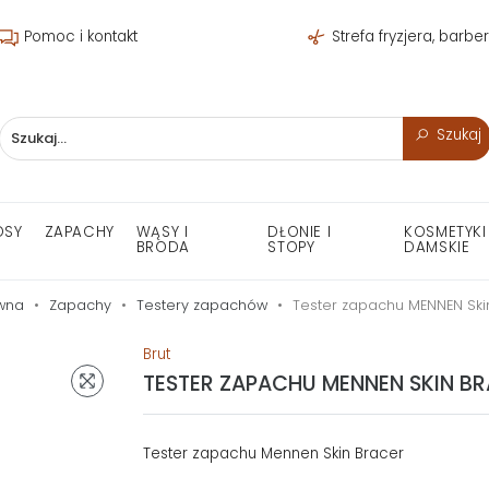
Pomoc i kontakt
Strefa fryzjera, barbe
Szukaj
OSY
ZAPACHY
WĄSY I
DŁONIE I
KOSMETYKI
BRODA
STOPY
DAMSKIE
ówna
Zapachy
Testery zapachów
Tester zapachu MENNEN Ski
Brut
TESTER ZAPACHU MENNEN SKIN BR
Tester zapachu Mennen Skin Bracer