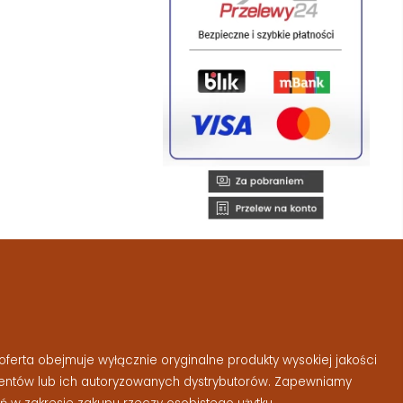
ferta obejmuje wyłącznie oryginalne produkty wysokiej jakości
entów lub ich autoryzowanych dystrybutorów. Zapewniamy