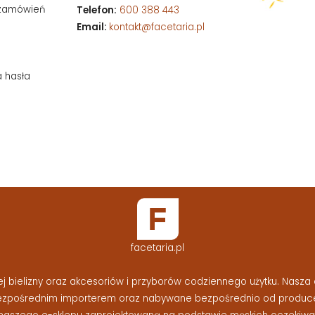
 zamówień
Telefon:
600 388 443
Email:
kontakt@facetaria.pl
a hasła
facetaria.pl
bielizny oraz akcesoriów i przyborów codziennego użytku. Nasza o
bezpośrednim importerem oraz nabywane bezpośrednio od produc