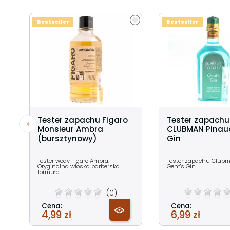
Bestseller
Bestseller
Tester zapachu Figaro
Tester zapachu
Monsieur Ambra
CLUBMAN Pinau
(bursztynowy)
Gin
Tester wody Figaro Ambra.
Tester zapachu Club
Oryginalna włoska barberska
Gent's Gin.
formuła.
(0)
Cena:
Cena:
4,99 zł
6,99 zł