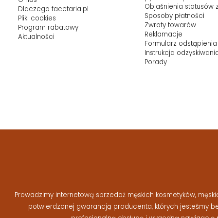
Objaśnienia statusów
Dlaczego facetaria.pl
Sposoby płatności
Pliki cookies
Zwroty towarów
Program rabatowy
Reklamacje
Aktualności
Formularz odstąpienia
Instrukcja odzyskiwani
Porady
Prowadzimy internetową sprzedaż męskich kosmetyków, męskiej 
potwierdzonej gwarancją producenta, których jesteśmy 