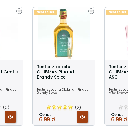
Bestseller
Bestseller
Tester zapachu
Tester 
d Gent's
CLUBMAN Pinaud
CLUBMAN
Brandy Spice
ASC
man Pinaud
Tester zapachu Clubman Pinaud
Tester zap
Brandy Spice.
After Shave
(0)
(2)
Cena:
Cena:
6,99 zł
6,99 zł