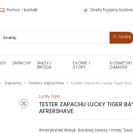
Pomoc i kontakt
Strefa fryzjera, barbe
Szukaj
OSY
ZAPACHY
WĄSY I
DŁONIE I
KOSMETYKI
BRODA
STOPY
DAMSKIE
Zapachy
Testery zapachów
Tester zapachu Lucky Tiger Bay
Lucky Tiger
TESTER ZAPACHU LUCKY TIGER BA
AFRERSHAVE
Amerykański klasyk. Bardziej świeży i mniej "laur