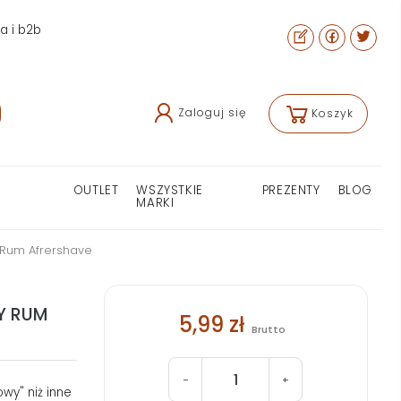
ra i b2b
Zaloguj się
Koszyk
OUTLET
WSZYSTKIE
PREZENTY
BLOG
MARKI
 Rum Afrershave
Y RUM
5,99 zł
Brutto
-
+
owy" niż inne