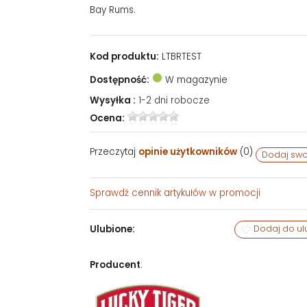
Bay Rums.
Kod produktu:
LTBRTEST
Dostępność:
W magazynie
Wysyłka :
1-2 dni robocze
Ocena:
Przeczytaj
opinie użytkowników
(
0
)
Dodaj swo
Sprawdź
cennik artykułów w promocji
Ulubione:
Dodaj do ul
Producent
: