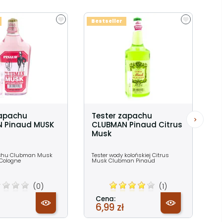
Bestseller
zapachu
Tester zapachu
 Pinaud MUSK
CLUBMAN Pinaud Citrus
Musk
achu Clubman Musk
Tester wody kolońskiej Citrus
 Cologne
Musk Clubman Pinaud
(0)
(1)
Cena:
6,99 zł