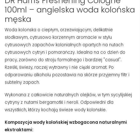
DR Harris Freshening Cologne
100ml – angielska woda kolońska
męska
Woda kolońska o ciepłym, orzeźwiającym, delikatnie
słodkawym, cytrusowo korzennym aromacie w stylu
cytrusowych zapachów kolonialnych opartych na nutach
cytrusowych cytryn i pomarańczy. Idealna na co dzień do
pracy, zarówno do stroju formalnego i bardziej "casual".
Rześki, świeży, raczej wytrawny i nie ciężki aromat. Po
odparowaniu alkoholu pozostawia na skórze przyjemny filtr i
subtelny zapach.
Wykonana z całkowicie naturalnych olejków, w tym sycylijskiej
cytryny z nutami bergamotki i neroli. Odpowiedni dla
wszystkich, którzy kochają świeże wody kolońskie.
Kompozycja wody kolońskiej wzbogacona naturalnymi
ekstraktami: