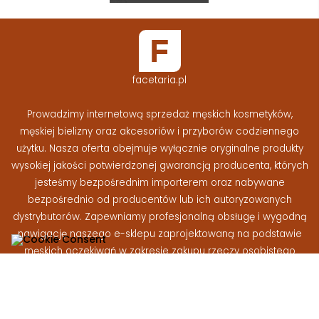
facetaria.pl
Prowadzimy internetową sprzedaż męskich kosmetyków,
męskiej bielizny oraz akcesoriów i przyborów codziennego
użytku. Nasza oferta obejmuje wyłącznie oryginalne produkty
wysokiej jakości potwierdzonej gwarancją producenta, których
jesteśmy bezpośrednim importerem oraz nabywane
bezpośrednio od producentów lub ich autoryzowanych
dystrybutorów. Zapewniamy profesjonalną obsługę i wygodną
nawigację naszego e-sklepu zaprojektowaną na podstawie
męskich oczekiwań w zakresie zakupu rzeczy osobistego
użytku
Facetaria.pl © 2026 - Wszelkie prawa zastrzeżone
|
Wykonanie: