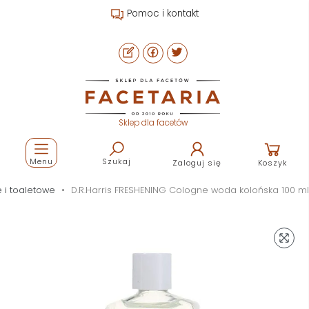
Pomoc i kontakt
Sklep dla facetów
Menu
Szukaj
Zaloguj się
Koszyk
 i toaletowe
D.R.Harris FRESHENING Cologne woda kolońska 100 ml