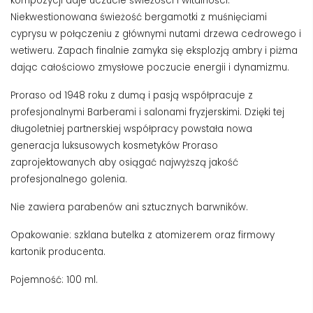
kompozycji daje uczucie świeżości i witalności.
Niekwestionowana świeżość bergamotki z muśnięciami
cyprysu w połączeniu z głównymi nutami drzewa cedrowego i
wetiweru. Zapach finalnie zamyka się eksplozją ambry i piżma
dając całościowo zmysłowe poczucie energii i dynamizmu.
Proraso od 1948 roku z dumą i pasją współpracuje z
profesjonalnymi Barberami i salonami fryzjerskimi. Dzięki tej
długoletniej partnerskiej współpracy powstała nowa
generacja luksusowych kosmetyków Proraso
zaprojektowanych aby osiągać najwyższą jakość
profesjonalnego golenia.
Nie zawiera parabenów ani sztucznych barwników.
Opakowanie: szklana butelka z atomizerem oraz firmowy
kartonik producenta.
Pojemność: 100 ml.