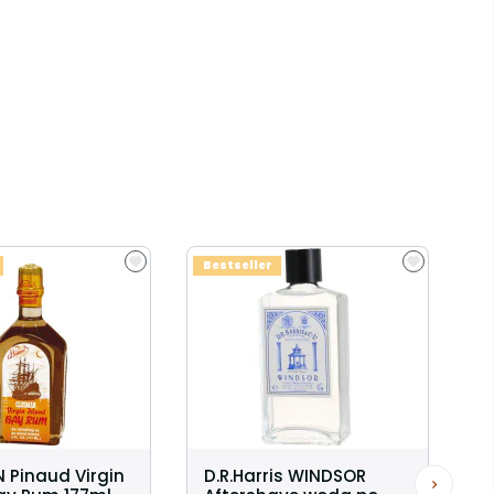
Bestseller
 Pinaud Virgin
D.R.Harris WINDSOR