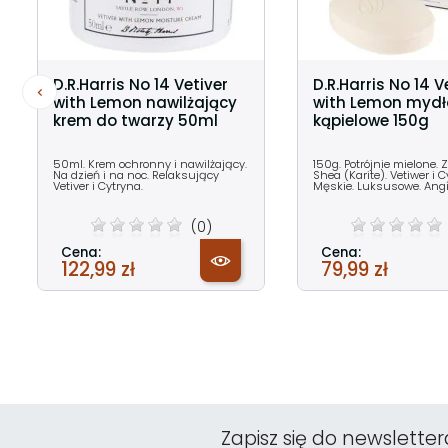
D.R.Harris No 14 Vetiver
D.R.Harris No 14 V
with Lemon nawilżający
with Lemon mydł
krem do twarzy 50ml
kąpielowe 150g
50ml. Krem ochronny i nawilżający.
150g. Potrójnie mielone.
Na dzień i na noc. Relaksujący
Shea (Karite). Vetiwer i C
Vetiver i Cytryna.
Męskie. Luksusowe. Angi
(0)
Cena:
Cena:
122,99 zł
79,99 zł
Zapisz się do newsletter