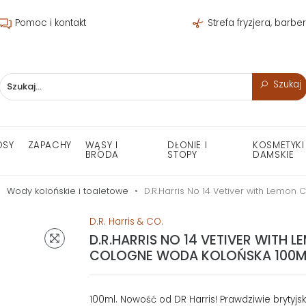
Pomoc i kontakt
Strefa fryzjera, barbe
Szukaj
OSY
ZAPACHY
WĄSY I
DŁONIE I
KOSMETYKI
BRODA
STOPY
DAMSKIE
Wody kolońskie i toaletowe
D.R.Harris No 14 Vetiver with Lemon
D.R. Harris & CO.
D.R.HARRIS NO 14 VETIVER WITH L
COLOGNE WODA KOLOŃSKA 100M
100ml. Nowość od DR Harris! Prawdziwie brytyjsk