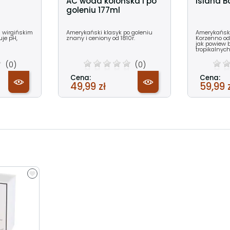
AC woda kolońska i po
Island 
goleniu 177ml
m wirgińskim
Amerykański klasyk po goleniu
Amerykański
uje pH,
znany i ceniony od 1810r.
Korzenno od
jak powiew 
tropikalnych
(0)
(0)
Cena:
Cena:
49,99 zł
59,99 