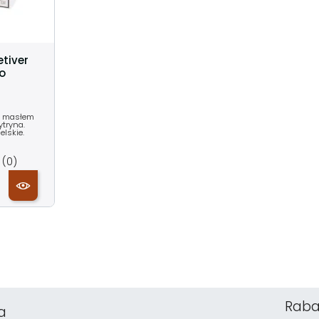
etiver
o
 Z masłem
ytryna.
elskie.
(0)
Raba
a