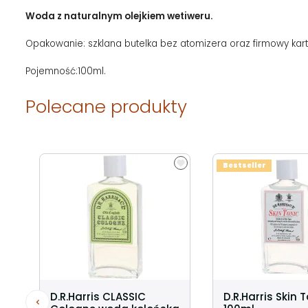
Woda z naturalnym olejkiem wetiweru.
Opakowanie: szklana butelka bez atomizera oraz firmowy kar
Pojemność:100ml.
Polecane produkty
Bestseller
D.R.Harris CLASSIC
D.R.Harris Skin 