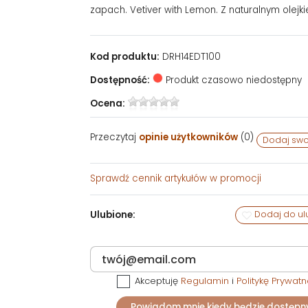
zapach. Vetiver with Lemon. Z naturalnym olejk
Kod produktu:
DRH14EDT100
Dostępność:
Produkt czasowo niedostępny
Ocena:
Przeczytaj
opinie użytkowników
(
0
)
Dodaj swo
Sprawdź
cennik artykułów w promocji
Ulubione:
Dodaj do ul
Akceptuję
Regulamin
i
Politykę Prywatn
Powiadom mnie kiedy będzie dostępn