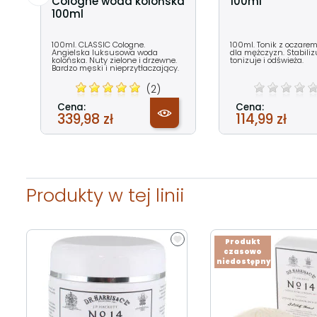
Cologne woda kolońska
100ml
100ml
100ml. CLASSIC Cologne.
100ml. Tonik z oczare
Angielska luksusowa woda
dla mężczyzn. Stabiliz
kolońska. Nuty zielone i drzewne.
tonizuje i odświeża.
Bardzo męski i nieprzytłaczający.
(2)
Cena:
Cena:
339,98 zł
114,99 zł
Produkty w tej linii
Produkt
czasowo
niedostępny