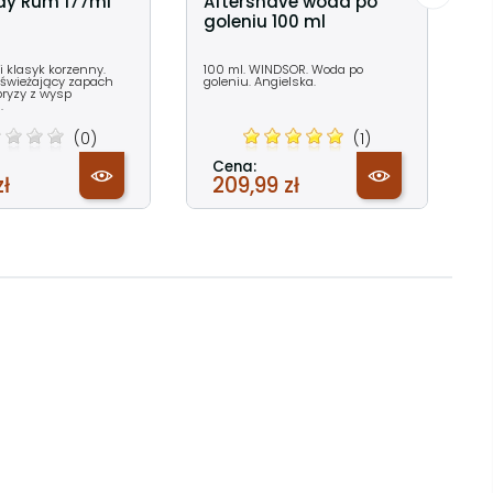
Bay Rum 177ml
Aftershave woda po
goleniu 100 ml
 klasyk korzenny.
100 ml. WINDSOR. Woda po
świeżający zapach
goleniu. Angielska.
bryzy z wysp
.
(0)
(1)
Cena:
zł
209,99 zł