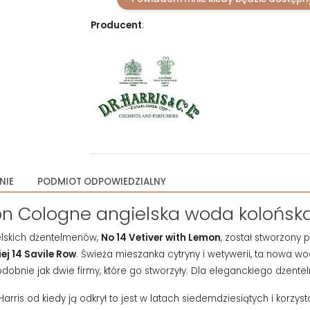
Producent
:
NIE
PODMIOT ODPOWIEDZIALNY
mon Cologne angielska woda kolońsk
elskich dżentelmenów,
No 14 Vetiver with Lemon
, został stworzony 
ej 14 Savile Row
.
Świeża mieszanka cytryny i wetywerii, ta nowa wo
 podobnie jak dwie firmy, które go stworzyły. Dla eleganckiego dżent
rris od kiedy ją odkrył to jest w latach siedemdziesiątych i korzyst