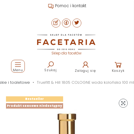
Pomoc i kontakt
Sklep dla facetów
Menu
Szukaj
Zaloguj się
Koszyk
kie i toaletowe
Truefitt & Hill 1805 COLOGNE woda kolońska 100 ml
Bestseller
Produkt czasowo niedostępny