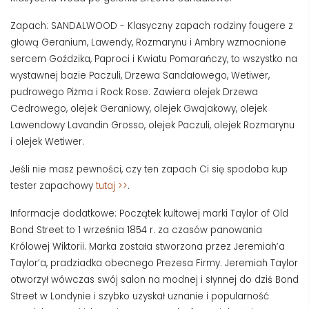
Zapach: SANDALWOOD - Klasyczny zapach rodziny fougere z
głową Geranium, Lawendy, Rozmarynu i Ambry wzmocnione
sercem Goździka, Paproci i Kwiatu Pomarańczy, to wszystko na
wystawnej bazie Paczuli, Drzewa Sandałowego, Wetiwer,
pudrowego Piżma i Rock Rose. Zawiera olejek Drzewa
Cedrowego, olejek Geraniowy, olejek Gwajakowy, olejek
Lawendowy Lavandin Grosso, olejek Paczuli, olejek Rozmarynu
i olejek Wetiwer.
Jeśli nie masz pewności, czy ten zapach Ci się spodoba kup
tester zapachowy
tutaj >>
.
Informacje dodatkowe: Początek kultowej marki Taylor of Old
Bond Street to 1 września 1854 r. za czasów panowania
Królowej Wiktorii. Marka została stworzona przez Jeremiah’a
Taylor’a, pradziadka obecnego Prezesa Firmy. Jeremiah Taylor
otworzył wówczas swój salon na modnej i słynnej do dziś Bond
Street w Londynie i szybko uzyskał uznanie i popularność