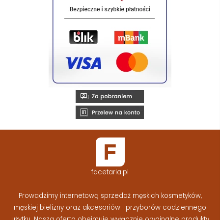
facetaria.pl
Prowadzimy internetową sprzedaż męskich kosmetyków,
męskiej bielizny oraz akcesoriów i przyborów codziennego
użytku. Nasza oferta obejmuje wyłącznie oryginalne produkty