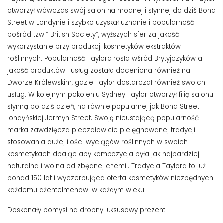
otworzył wówczas swój salon na modnej i słynnej do dziś Bond
Street w Londynie i szybko uzyskał uznanie i popularność
pośród tzw.” British Society”, wyższych sfer za jakość i
wykorzystanie przy produkcji kosmetyków ekstraktów
roślinnych. Popularność Taylora rosła wśród Brytyjczyków a
jakość produktów i usług została doceniona również na
Dworze Królewskim, gdzie Taylor dostarczał również swoich
usług. W kolejnym pokoleniu Sydney Taylor otworzył filię salonu
słynną po dziś dzień, na równie popularnej jak Bond Street –
londyńskiej Jermyn Street. Swoją nieustającą popularność
marka zawdzięcza pieczołowicie pielęgnowanej tradycji
stosowania dużej ilości wyciągów roślinnych w swoich
kosmetykach dbając aby kompozycja była jak najbardziej
naturalna i wolna od zbędnej chemii. Tradycja Taylora to już
ponad 150 lat i wyczerpująca oferta kosmetyków niezbędnych
każdemu dżentelmenowi w każdym wieku.
Doskonały pomysł na drobny luksusowy prezent.