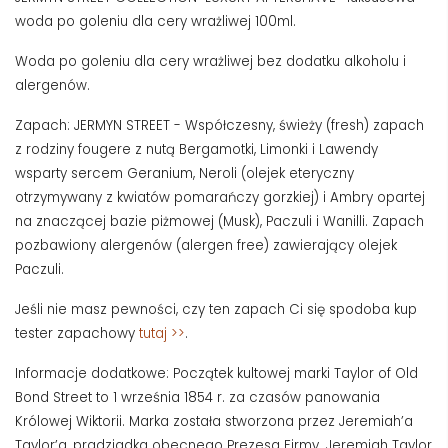
woda po goleniu dla cery wrażliwej 100ml.
Woda po goleniu dla cery wrażliwej bez dodatku alkoholu i
alergenów.
Zapach: JERMYN STREET - Współczesny, świeży (fresh) zapach
z rodziny fougere z nutą Bergamotki, Limonki i Lawendy
wsparty sercem Geranium, Neroli (olejek eteryczny
otrzymywany z kwiatów pomarańczy gorzkiej) i Ambry opartej
na znaczącej bazie piżmowej (Musk), Paczuli i Wanilli. Zapach
pozbawiony alergenów (alergen free) zawierający olejek
Paczuli.
Jeśli nie masz pewności, czy ten zapach Ci się spodoba kup
tester zapachowy
tutaj >>
.
Informacje dodatkowe: Początek kultowej marki Taylor of Old
Bond Street to 1 września 1854 r. za czasów panowania
Królowej Wiktorii. Marka została stworzona przez Jeremiah’a
Taylor’a, pradziadka obecnego Prezesa Firmy. Jeremiah Taylor