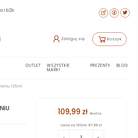
ra i b2b
Zaloguj się
Koszyk
OUTLET
WSZYSTKIE
PREZENTY
BLOG
MARKI
leniu 125ml
NIU
109,99 zł
Brutto
Cena za 100ml: 87,99 zł
-
+