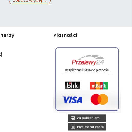
Zobacz więcej →
tnerzy
Płatności