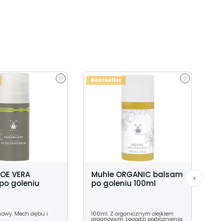
Bestseller
LOE VERA
Muhle ORGANIC balsam
po goleniu
po goleniu 100ml
esowy. Mech dębu i
100ml. Z organicznym olejkiem
arganowym. Łagodzi podrażnienia.