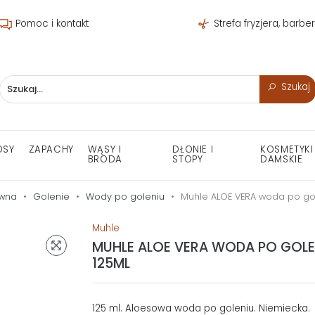
Pomoc i kontakt
Strefa fryzjera, barbe
Szukaj
OSY
ZAPACHY
WĄSY I
DŁONIE I
KOSMETYKI
BRODA
STOPY
DAMSKIE
ówna
Golenie
Wody po goleniu
Muhle ALOE VERA woda po go
Muhle
MUHLE ALOE VERA WODA PO GOLE
125ML
125 ml. Aloesowa woda po goleniu. Niemiecka.