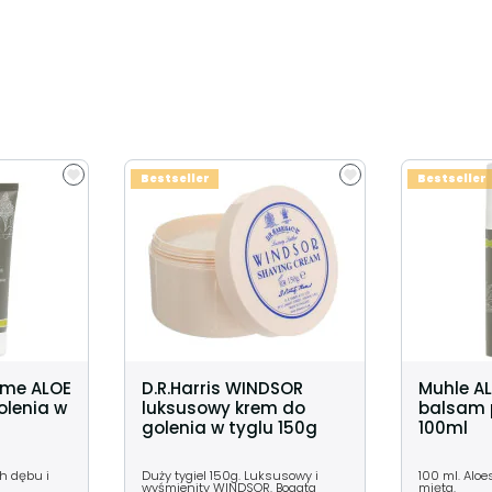
Bestseller
Bestseller
eme ALOE
D.R.Harris WINDSOR
Muhle A
olenia w
luksusowy krem do
balsam 
golenia w tyglu 150g
100ml
ch dębu i
Duży tygiel 150g. Luksusowy i
100 ml. Alo
wyśmienity WINDSOR. Bogata
mięta.