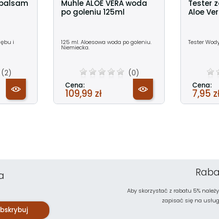
 balsam
Muhle ALOE VERA woda
Tester 
po goleniu 125ml
Aloe Ve
dębu i
125 ml. Aloesowa woda po goleniu.
Tester Wody
Niemiecka.
(2)
(0)
Cena:
Cena:
109,99 zł
7,95 z
Raba
a
Aby skorzystać z rabatu 5% należy
zapisać się na usługę 
bskrybuj