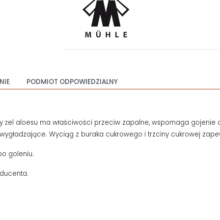
NIE
PODMIOT ODPOWIEDZIALNY
el aloesu ma właściwości przeciw zapalne, wspomaga gojenie drob
 wygładzające. Wyciąg z buraka cukrowego i trzciny cukrowej zape
po goleniu.
oducenta.