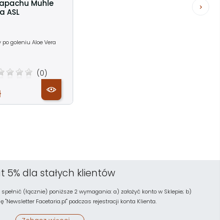
zapachu Muhle
ra ASL
 po goleniu Aloe Vera
(0)
ł
t 5% dla stałych klientów
 spełnić (łącznie) poniższe 2 wymagania: a) założyć konto w Sklepie; b)
"Newsletter Facetaria.pl" podczas rejestracji konta Klienta.