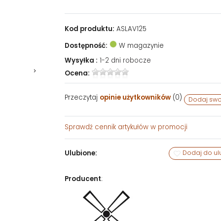
Kod produktu:
ASLAV125
Dostępność:
W magazynie
Wysyłka :
1-2 dni robocze
Ocena:
Przeczytaj
opinie użytkowników
(
0
)
Dodaj swo
Sprawdź
cennik artykułów w promocji
Ulubione:
Dodaj do ul
Producent
: