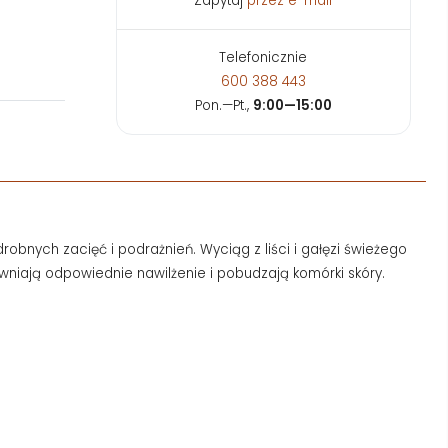
Zapytaj
przez e-mail
Telefonicznie
600 388 443
Pon.—Pt.,
9:00—15:00
nych zacięć i podrażnień. Wyciąg z liści i gałęzi świeżego
wniają odpowiednie nawilżenie i pobudzają komórki skóry.