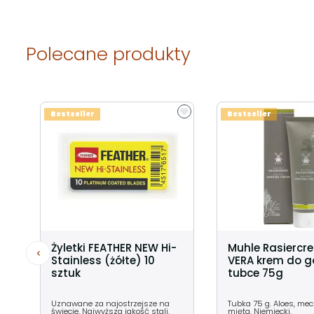
Polecane produkty
Bestseller
Bestseller
Żyletki FEATHER NEW Hi-
Muhle Rasiercr
Stainless (żółte) 10
VERA krem do g
sztuk
tubce 75g
Uznawane za najostrzejsze na
Tubka 75 g. Aloes, me
świecie. Najwyższa jakość stali.
mięta. Niemiecki.