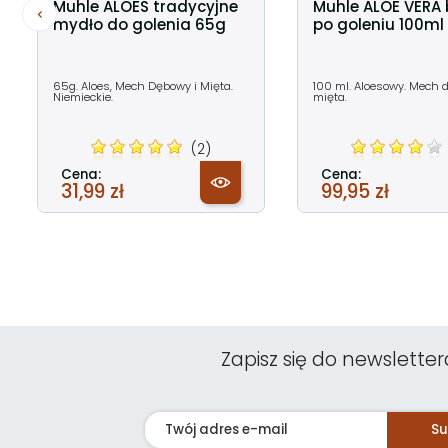
Muhle ALOES tradycyjne
Muhle ALOE VERA
mydło do golenia 65g
po goleniu 100ml
65g. Aloes, Mech Dębowy i Mięta.
100 ml. Aloesowy. Mech 
Niemieckie.
mięta.
(2)
Cena:
Cena:
31,99 zł
99,95 zł
Zapisz się do newsletter
Su