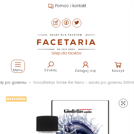
Pomoc i kontakt
Sklep dla facetów
Menu
Szukaj
Zaloguj się
Koszyk
y po goleniu
Goodfellas Smile Re Nero - woda po goleniu 100ml
Bestseller