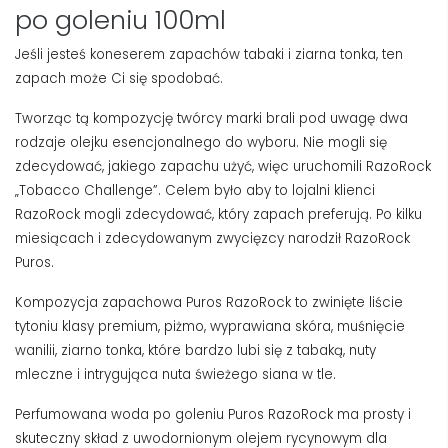
po goleniu 100ml
Jeśli jesteś koneserem zapachów tabaki i ziarna tonka, ten
zapach może Ci się spodobać.
Tworząc tą kompozycję twórcy marki brali pod uwagę dwa
rodzaje olejku esencjonalnego do wyboru. Nie mogli się
zdecydować, jakiego zapachu użyć, więc uruchomili RazoRock
„Tobacco Challenge”. Celem było aby to lojalni klienci
RazoRock mogli zdecydować, który zapach preferują. Po kilku
miesiącach i zdecydowanym zwycięzcy narodził RazoRock
Puros.
Kompozycja zapachowa Puros RazoRock to zwinięte liście
tytoniu klasy premium, piżmo, wyprawiana skóra, muśnięcie
wanilii, ziarno tonka, które bardzo lubi się z tabaką, nuty
mleczne i intrygująca nuta świeżego siana w tle.
Perfumowana woda po goleniu Puros RazoRock ma prosty i
skuteczny skład z uwodornionym olejem rycynowym dla