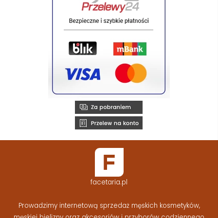
facetaria.pl
Prowadzimy internetową sprzedaż męskich kosmetyków,
męskiej bielizny oraz akcesoriów i przyborów codziennego