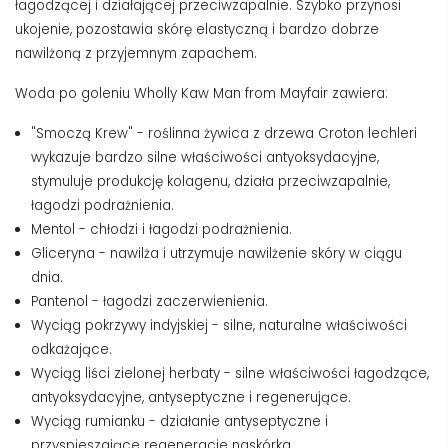
łagodzącej i działającej przeciwzapalnie. Szybko przynosi
ukojenie, pozostawia skórę elastyczną i bardzo dobrze
nawilżoną z przyjemnym zapachem.
Woda po goleniu Wholly Kaw Man from Mayfair zawiera:
"Smoczą Krew" - roślinna żywica z drzewa Croton lechleri
wykazuje bardzo silne właściwości antyoksydacyjne,
stymuluje produkcję kolagenu, działa przeciwzapalnie,
łagodzi podrażnienia.
Mentol - chłodzi i łagodzi podrażnienia.
Gliceryna - nawilża i utrzymuje nawilżenie skóry w ciągu
dnia.
Pantenol - łagodzi zaczerwienienia.
Wyciąg pokrzywy indyjskiej - silne, naturalne właściwości
odkażające.
Wyciąg liści zielonej herbaty - silne właściwości łagodzące,
antyoksydacyjne, antyseptyczne i regenerujące.
Wyciąg rumianku - działanie antyseptyczne i
przyspieszające regeneracje naskórka.