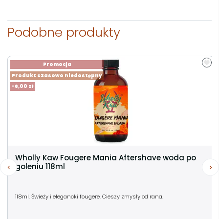
Podobne produkty
Promocja
Produkt czasowo niedostępny
-6,00 zł
Wholly Kaw Fougere Mania Aftershave woda po
goleniu 118ml
118ml. Świeży i elegancki fougere. Cieszy zmysły od rana.