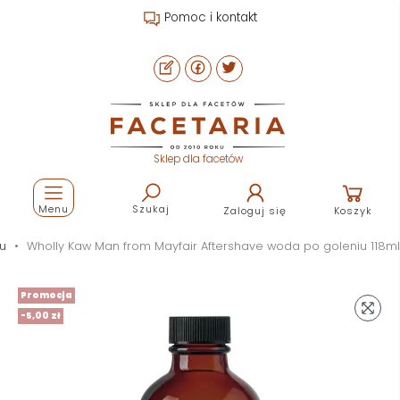
Pomoc i kontakt
Sklep dla facetów
Menu
Szukaj
Zaloguj się
Koszyk
u
Wholly Kaw Man from Mayfair Aftershave woda po goleniu 118ml
Promocja
-5,00 zł