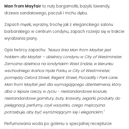
Man from Mayfair
to nuty bargamotki, bazylii, lawendy,
drzewa sandałowego, paczuli i mchu dębu.
Zapach męski, wyraźny, trochę jak z eleganckiego salonu
barbarskiego w centrum Londynu, zapach rozwija się w trakcie
wyrabiania piany.
Opis twórcy zapachu:
"Nasza linia Man from Mayfair jest
hołdem dla Mayfair – dzielnicy Londynu w City of Westminster.
Zamożna dzielnica na londyńskim West Endzie, w kierunku
wschodniego krańca Hyde Parku, w City of Westminster,
pomiędzy Oxford Street, Regent Street, Piccadilly i Park Lane.
Man from Mayfair jest dla wymagającego dżentelmena, który
dba o lepsze rzeczy w życiu - niestandardowe koszule,
niestandardowe garnitury, buty, krawaty, zegarki, produkty do
pielęgnacji, perfumy, czyli wszystko, czego mężczyzna
potrzebuje, aby być wyróżniającym się i eleganckim."
Perfumowana woda po goleniu o specjalnej recepturze