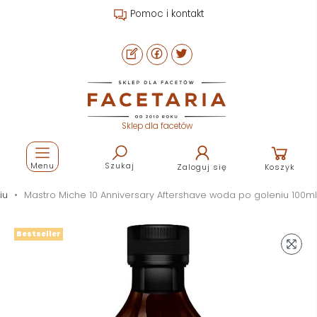
Pomoc i kontakt
Sklep dla facetów
Menu
Szukaj
Zaloguj się
Koszyk
iu
Mastro Miche 10 Anniversary Aftershave woda po goleniu 100ml
Bestseller