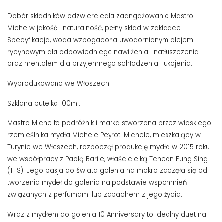
Dobór składników odzwierciedla zaangażowanie Mastro
Miche w jakość i naturalność, pełny skład w zakładce
Specyfikacja, woda wzbogacona uwodornionym olejem
rycynowym dla odpowiedniego nawilżenia i natłuszczenia
oraz mentolem dla przyjemnego schłodzenia i ukojenia.
Wyprodukowano we Włoszech.
Szklana butelka 100ml.
Mastro Miche to podróżnik i marka stworzona przez włoskiego
rzemieślnika mydła Michele Peyrot. Michele, mieszkający w
Turynie we Włoszech, rozpoczął produkcję mydła w 2015 roku
we współpracy z Paolą Barile, właścicielką Tcheon Fung Sing
(TFS). Jego pasja do świata golenia na mokro zaczęła się od
tworzenia mydeł do golenia na podstawie wspomnień
związanych z perfumami lub zapachem z jego życia.
Wraz z mydłem do golenia 10 Anniversary to idealny duet na