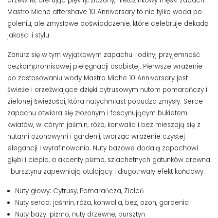
drzewne, oferując piękny, złożony, nietuzinkowy męski zapach.
Mastro Miche aftershave 10 Anniversary to nie tylko woda po
goleniu, ale zmysłowe doświadczenie, które celebruje dekadę
jakości i stylu.
Zanurz się w tym wyjątkowym zapachu i odkryj przyjemność
bezkompromisowej pielęgnacji osobistej. Pierwsze wrażenie
po zastosowaniu wody Mastro Miche 10 Anniversary jest
świeże i orzeźwiające dzięki cytrusowym nutom pomarańczy i
zielonej świeżości, która natychmiast pobudza zmysły. Serce
zapachu otwiera się złożonym i fascynującym bukietem
kwiatów, w którym jaśmin, róża, konwalia i bez mieszają się z
nutami ozonowymi i gardenii, tworząc wrażenie czystej
elegancji i wyrafinowania. Nuty bazowe dodają zapachowi
głębi i ciepła, a akcenty piżma, szlachetnych gatunków drewna
i bursztynu zapewniają otulający i długotrwały efekt końcowy.
Nuty głowy: Cytrusy, Pomarańcza, Zieleń
Nuty serca: jaśmin, róża, konwalia, bez, ozon, gardenia
Nuty bazy: piżmo, nuty drzewne, bursztyn