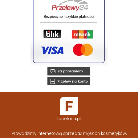
facetaria.pl
Prowadzimy internetową sprzedaż męskich kosmetyków,