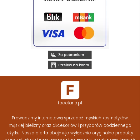
facetaria.pl
Prowadzimy internetową sprzedaż męskich kosmetyków,
męskiej bielizny oraz akcesoriów i przyborów codziennego
użytku. Nasza oferta obejmuje wyłącznie oryginalne produkty