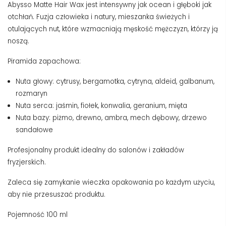
Abysso Matte Hair Wax jest intensywny jak ocean i głęboki jak
otchłań. Fuzja człowieka i natury, mieszanka świeżych i
otulających nut, które wzmacniają męskość mężczyzn, którzy ją
noszą.
Piramida zapachowa:
Nuta głowy: cytrusy, bergamotka, cytryna, aldeid, galbanum,
rozmaryn
Nuta serca: jaśmin, fiołek, konwalia, geranium, mięta
Nuta bazy: piżmo, drewno, ambra, mech dębowy, drzewo
sandałowe
Profesjonalny produkt idealny do salonów i zakładów
fryzjerskich.
Zaleca się zamykanie wieczka opakowania po każdym użyciu,
aby nie przesuszać produktu.
Pojemność 100 ml