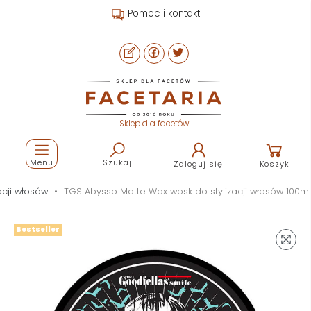
Pomoc i kontakt
Sklep dla facetów
Menu
Szukaj
Zaloguj się
Koszyk
acji włosów
TGS Abysso Matte Wax wosk do stylizacji włosów 100ml
Bestseller