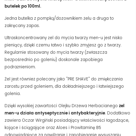
butelek po 100ml.
Jedna butelka z pompką/dozownikiem żelu a druga to
zakręcany zapas.
Ultraskoncentrowany żel do mycia twarzy men-u jest nisko
pieniący, dzięki czemu łatwo i szybko zmyjesz go z twarzy.
Regularnie stosowany do mycia twarzy (zwłaszcza
bezpośrednio po goleniu) doskonale zapobiega
podrażnieniom.
Żel jest również polecany jako "PRE SHAVE" do zmiękczania
zarostu przed goleniem, dla dokładniejszego i łatwiejszego
golenia.
Dzięki wysokiej zawartości Olejku Drzewa Herbacianego
żel
men-u działa antyseptycznie i antybakteryjnie
. Dodatkowo
zawiera Oczar Wirgiński posiadający właściwości łagodzące,
kojące i ściągające oraz Aloes i Prowitaminę B5
odpowiadające za nawilżanie i zapobieganie wysuszaniu