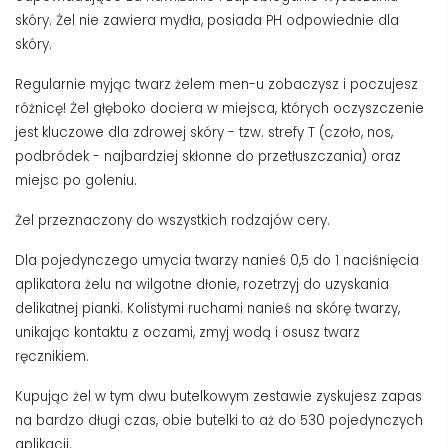
skóry. Żel nie zawiera mydła, posiada PH odpowiednie dla
skóry.
Regularnie myjąc twarz żelem men-u zobaczysz i poczujesz
różnicę! Żel głęboko dociera w miejsca, których oczyszczenie
jest kluczowe dla zdrowej skóry - tzw. strefy T (czoło, nos,
podbródek - najbardziej skłonne do przetłuszczania) oraz
miejsc po goleniu.
Żel przeznaczony do wszystkich rodzajów cery.
Dla pojedynczego umycia twarzy nanieś 0,5 do 1 naciśnięcia
aplikatora żelu na wilgotne dłonie, rozetrzyj do uzyskania
delikatnej pianki. Kolistymi ruchami nanieś na skórę twarzy,
unikając kontaktu z oczami, zmyj wodą i osusz twarz
ręcznikiem.
Kupując żel w tym dwu butelkowym zestawie zyskujesz zapas
na bardzo długi czas, obie butelki to aż do 530 pojedynczych
aplikacji.