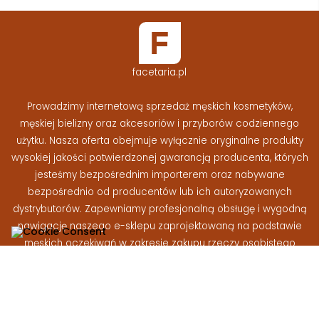
facetaria.pl
Prowadzimy internetową sprzedaż męskich kosmetyków,
męskiej bielizny oraz akcesoriów i przyborów codziennego
użytku. Nasza oferta obejmuje wyłącznie oryginalne produkty
wysokiej jakości potwierdzonej gwarancją producenta, których
jesteśmy bezpośrednim importerem oraz nabywane
bezpośrednio od producentów lub ich autoryzowanych
dystrybutorów. Zapewniamy profesjonalną obsługę i wygodną
nawigację naszego e-sklepu zaprojektowaną na podstawie
męskich oczekiwań w zakresie zakupu rzeczy osobistego
użytku
Facetaria.pl © 2026 - Wszelkie prawa zastrzeżone
|
Wykonanie:
At-rem