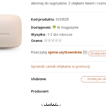
skłonnej do wyprysków. Z olejkiem Neem i roz
Kod produktu:
SVS1626
Dostępność:
W magazynie
Wysyłka :
1-2 dni robocze
Ocena:
Przeczytaj
opinie użytkowników
(
0
)
Dodaj swo
Sprawdź
cennik artykułów w promocji
Ulubione:
Dodaj do ul
Producent
: