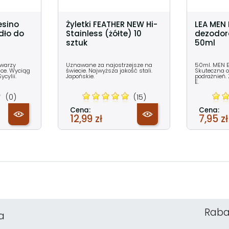
esino
Żyletki FEATHER NEW Hi-
LEA MEN 
dło do
Stainless (żółte) 10
dezodor
sztuk
50ml
twarzy
Uznawane za najostrzejsze na
50ml. MEN E
ące. Wyciąg
świecie. Najwyższa jakość stali.
Skuteczna 
cylii.
Japońskie.
podrażnień.
E.
(0)
(15)
Cena:
Cena:
12,99 zł
7,95 zł
Raba
a