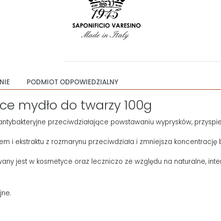
NIE
PODMIOT ODPOWIEDZIALNY
ące mydło do twarzy 100g
 antybakteryjne przeciwdziałające powstawaniu wyprysków, przyspi
em i ekstraktu z rozmarynu przeciwdziała i zmniejsza koncentrację
any jest w kosmetyce oraz leczniczo ze względu na naturalne, int
jne.