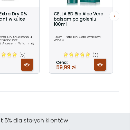
Extra Dry 0%
CELLA BD Bio Aloe Vera
ant w kulce
balsam po goleniu
100ml
xtra Dry 0% alkoholu.
100ml. Extra Bio. Cera wrażliwa.
ochrona bez
Włoski
 Z Aloesem i Witaminą
(5)
(3)
Cena:
59,99 zł
t 5% dla stałych klientów