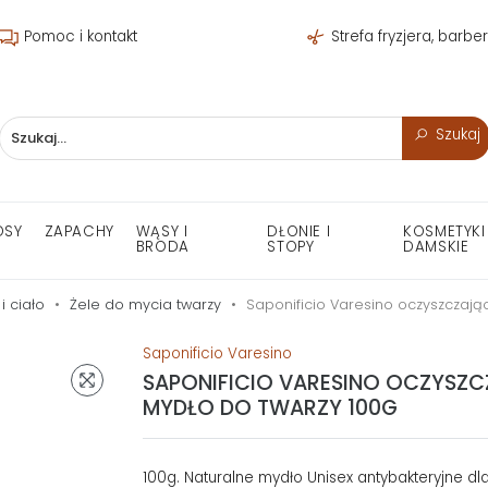
Pomoc i kontakt
Strefa fryzjera, barbe
Szukaj
OSY
ZAPACHY
WĄSY I
DŁONIE I
KOSMETYKI
BRODA
STOPY
DAMSKIE
i ciało
Żele do mycia twarzy
Saponificio Varesino oczyszczają
Saponificio Varesino
SAPONIFICIO VARESINO OCZYSZ
MYDŁO DO TWARZY 100G
100g. Naturalne mydło Unisex antybakteryjne dl