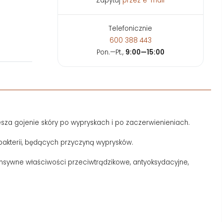
Zapytaj
przez e-mail
Telefonicznie
600 388 443
Pon.—Pt.,
9:00—15:00
esza gojenie skóry po wypryskach i po zaczerwienieniach.
 bakterii, będących przyczyną wyprysków.
ensywne właściwości przeciwtrądzikowe, antyoksydacyjne,