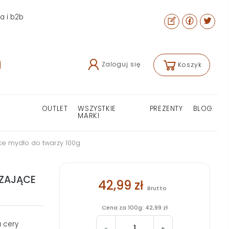
ra i b2b
Zaloguj się
Koszyk
OUTLET
WSZYSTKIE
PREZENTY
BLOG
MARKI
ce mydło do twarzy 100g
CZAJĄCE
42,99 zł
Brutto
Cena za 100g: 42,99 zł
a cery
-
+