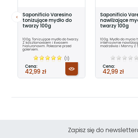
Saponificio Varesino
Saponificio Var
tonizujące mydło do
nawilżające my
twarzy 100g
twarzy 100g
100g. Tonizujące mydło do twarzy.
100g. Mydło do mycia 
Z kasztanowcem i kwasem
intensywnie nawilżaj
hialuronowm. Polecane przed
modrzewia i Manny z Sy
goleniem.
(1)
Cena:
Cena:
42,99 zł
42,99 zł
Zapisz się do newsletter