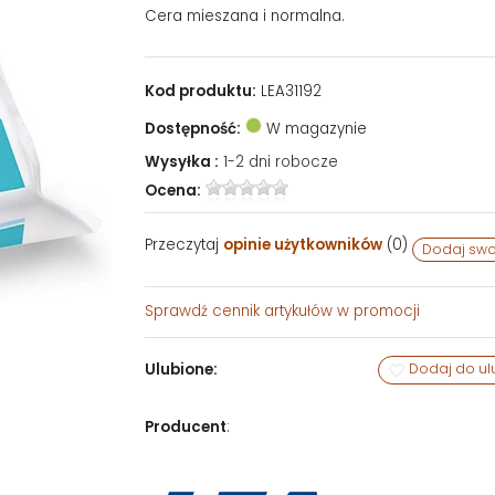
Cera mieszana i normalna.
Kod produktu:
LEA31192
Dostępność:
W magazynie
Wysyłka :
1-2 dni robocze
Ocena:
Przeczytaj
opinie użytkowników
(
0
)
Dodaj swo
Sprawdź
cennik artykułów w promocji
Ulubione:
Dodaj do ul
Producent
: