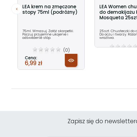
LEA krem na zmęczone
LEA Women chu
stopy 75ml (podróżny)
do demakijażu
Mosqueta 25szt
75ml. Wmasuj. Załóż skarpetki.
25szt. Chusteczki do 
Poczuj przyjemne ukojenie i
Do oczu i twarzy. Róża
odświeżenie stóp.
wrażliwa.
(0)
Cena:
Cena:
7,95 zł
6,99 zł
Zapisz się do newsletter