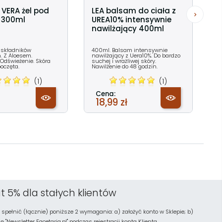
 VERA żel pod
LEA balsam do ciała z
c 300ml
UREA10% intensywnie
nawilżający 400ml
 składników
400ml. Balsam intensywnie
. Z Aloesem.
nawilżający z Uera10%. Do bardzo
 Odświeżenie. Skóra
suchej i wrażliwej skóry.
oczęta.
Nawilżenie do 48 godzin.
(1)
(1)
Cena:
18,99 zł
t 5% dla stałych klientów
 spełnić (łącznie) poniższe 2 wymagania: a) założyć konto w Sklepie; b)
"Newsletter Facetaria.pl" podczas rejestracji konta Klienta.