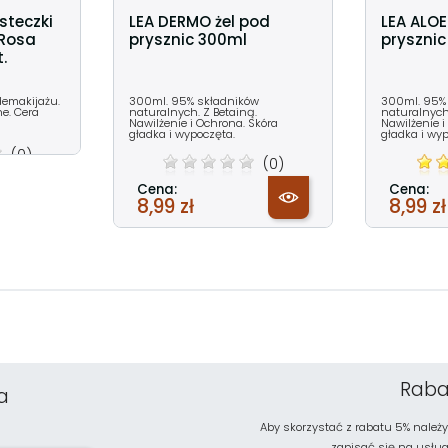
steczki
LEA DERMO żel pod
LEA ALOE
 Rosa
prysznic 300ml
pryszni
.
demakijażu.
300ml. 95% składników
300ml. 95%
ne. Cera
naturalnych. Z Betainą.
naturalnych
Nawilżenie i Ochrona. Skóra
Nawilżenie i
gładka i wypoczęta.
gładka i wyp
(0)
(0)
Cena:
Cena:
8,99 zł
8,99 zł
Raba
a
Aby skorzystać z rabatu 5% należy
zapisać się na usługę 