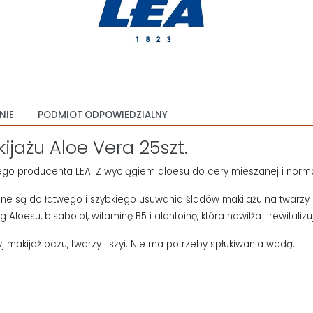
NIE
PODMIOT ODPOWIEDZIALNY
jażu Aloe Vera 25szt.
ego producenta LEA. Z wyciągiem aloesu do cery mieszanej i norma
są do łatwego i szybkiego usuwania śladów makijażu na twarzy i
loesu, bisabolol, witaminę B5 i alantoinę, która nawilża i rewitalizu
 makijaż oczu, twarzy i szyi. Nie ma potrzeby spłukiwania wodą.