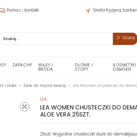
Pomoc i kontakt
Strefa fryzjera, barbe
Szukaj
OSY
ZAPACHY
WĄSY I
DŁONIE I
KOSMETYKI
BRODA
STOPY
DAMSKIE
z i ciało
Żele do mycia twarzy
LEA Women chusteczki do demaki
LEA
LEA WOMEN CHUSTECZKI DO DEM
ALOE VERA 25SZT.
25szt. Wygodne chusteczki duże do demakijażu