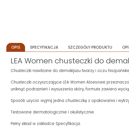
OPIS
SPECYFIKACJA
SZCZEGÓŁY PRODUKTU
OPI
LEA Women chusteczki do demaki
Chusteczki nawilżane do demakijażu twarzy i oczu hiszpański
Chusteczki oczyszczające LEA Women Aloesowe przeznaczone 
uniknąć podrażnień i wysuszenia skóry, formuła zawiera wyciąg A
Sposób użycia: wyjmij jedna chusteczkę z opakowania i wytrzyj
Testowane dermatologicznie i okulistycznie.
Pełny skład w zakładce Specyfikacja.