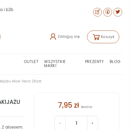
ra i b2b
Zaloguj się
Koszyk
OUTLET
WSZYSTKIE
PREZENTY
BLOG
MARKI
jażu Aloe Vera 25szt.
AKIJAŻU
7,95 zł
Brutto
-
+
. Z aloesem.