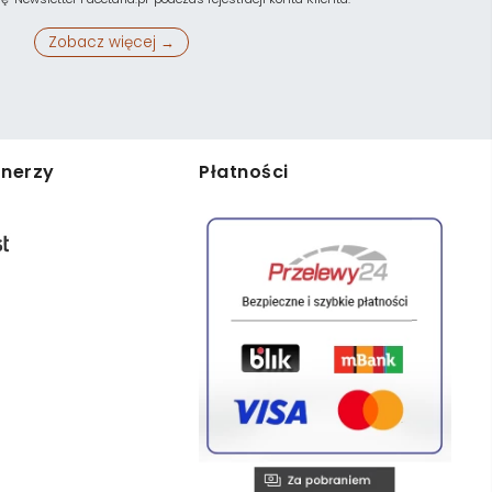
Zobacz więcej →
tnerzy
Płatności