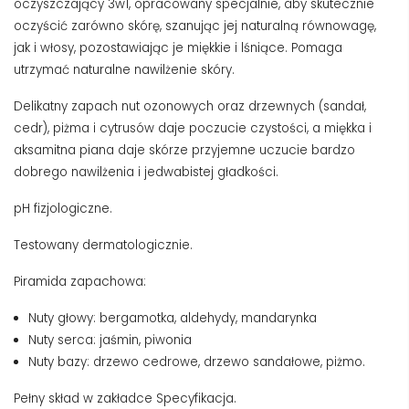
oczyszczający 3w1, opracowany specjalnie, aby skutecznie
oczyścić zarówno skórę, szanując jej naturalną równowagę,
jak i włosy, pozostawiając je miękkie i lśniące. Pomaga
utrzymać naturalne nawilżenie skóry.
Delikatny zapach nut ozonowych oraz drzewnych (sandał,
cedr), piżma i cytrusów daje poczucie czystości, a miękka i
aksamitna piana daje skórze przyjemne uczucie bardzo
dobrego nawilżenia i jedwabistej gładkości.
pH fizjologiczne.
Testowany dermatologicznie.
Piramida zapachowa:
Nuty głowy: bergamotka, aldehydy, mandarynka
Nuty serca: jaśmin, piwonia
Nuty bazy: drzewo cedrowe, drzewo sandałowe, piżmo.
Pełny skład w zakładce Specyfikacja.