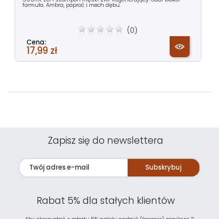
formuła. Ambra, paproć i mech dębu.
(0)
Cena:
17,99 zł
Zapisz się do newslettera
Subskrybuj
Rabat 5% dla stałych klientów
Aby skorzystać z rabatu 5% należy spełnić (łącznie) poniższe 2