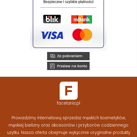
facetaria.pl
Prowadzimy internetową sprzedaż męskich kosmetyków,
męskiej bielizny oraz akcesoriów i przyborów codziennego
użytku. Nasza oferta obejmuje wyłącznie oryginalne produkty