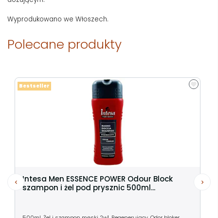
Wyprodukowano we Włoszech.
Polecane produkty
Bestseller
Intesa Men ESSENCE POWER Odour Block
szampon i żel pod prysznic 500ml...
500ml. Żel i szampon męski 2w1. Regenerujący. Odor bloker