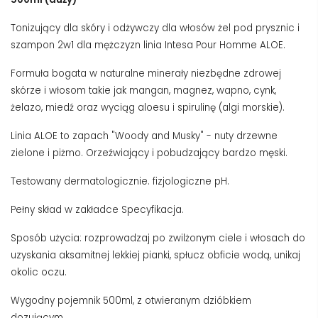
Tonizujący dla skóry i odżywczy dla włosów żel pod prysznic i
szampon 2w1 dla mężczyzn linia Intesa Pour Homme ALOE.
Formuła bogata w naturalne minerały niezbędne zdrowej
skórze i włosom takie jak mangan, magnez, wapno, cynk,
żelazo, miedź oraz wyciąg aloesu i spirulinę (algi morskie).
Linia ALOE to zapach "Woody and Musky" - nuty drzewne
zielone i piżmo. Orzeźwiający i pobudzający bardzo męski.
Testowany dermatologicznie. fizjologiczne pH.
Pełny skład w zakładce Specyfikacja.
Sposób użycia: rozprowadzaj po zwilżonym ciele i włosach do
uzyskania aksamitnej lekkiej pianki, spłucz obficie wodą, unikaj
okolic oczu.
Wygodny pojemnik 500ml, z otwieranym dzióbkiem
dozującym.