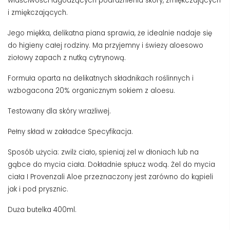
właściwości łagodzących podrażnienia skóry, zmiękczających
i zmiękczających.
Jego miękka, delikatna piana sprawia, że ​​idealnie nadaje się
do higieny całej rodziny. Ma przyjemny i świeży aloesowo
ziołowy zapach z nutką cytrynową.
Formuła oparta na delikatnych składnikach roślinnych i
wzbogacona 20% organicznym sokiem z aloesu.
Testowany dla skóry wrażliwej.
Pełny skład w zakładce Specyfikacja.
Sposób użycia: zwilż ciało, spieniaj żel w dłoniach lub na
gąbce do mycia ciała. Dokładnie spłucz wodą. Żel do mycia
ciała I Provenzali Aloe przeznaczony jest zarówno do kąpieli
jak i pod prysznic.
Duża butelka 400ml.