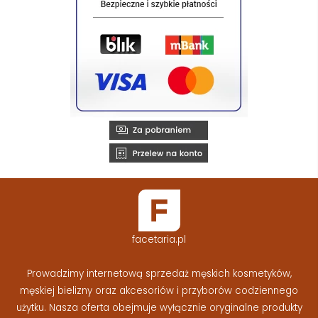
facetaria.pl
Prowadzimy internetową sprzedaż męskich kosmetyków,
męskiej bielizny oraz akcesoriów i przyborów codziennego
użytku. Nasza oferta obejmuje wyłącznie oryginalne produkty