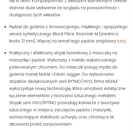
się w dłoni. Kompatybilność z wkładami wymiennymi Gillette
stanowi duże ułatwienie ze względu na powszechność i
dostępność tych wkładów.
Pędzel do golenia z innowacyjnego, miękkiego i sprężystego
włosia syntetycznego Black Fibre. Rozmiatr M (średnica
knota 21 mm). Więcej na temat tego pędzla znajdziesz
tutaj
.
Praktyczny i efektowny stojak łazienkowy z miseczką na
maszynkę i pędzel. Wykonany z metalu wykańczanego
polerowanym chromem. Do miseczki pasują mydła do
golenia marek Muhle i Edwin Jagger. Do wytwarzania
stojaków dedykowanych serii RYTMO/VIVO, firma MÜHLE
wykorzystuje nową technologię, która umożliwia estetyczne
łączenie elementów z tworzywa sztucznego metalem.
Stojaki serii VIVO/RYTMO posiadają kołnierze z tworzywa
sztucznego w miejscu zaczepów pędzla i maszynki,
wzmacniające stabilność uchwytu oraz chroniące te
akcesoria przed zarysowaniem.