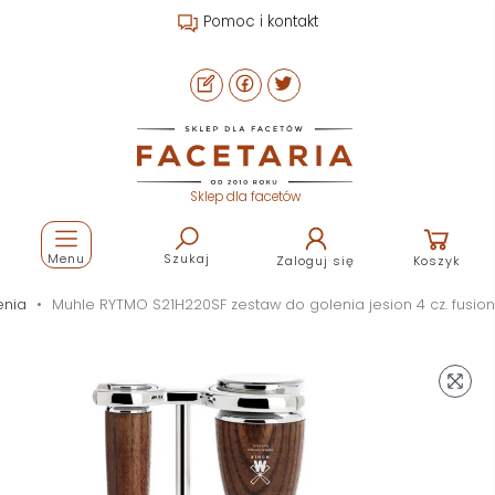
Pomoc i kontakt
Sklep dla facetów
Menu
Szukaj
Zaloguj się
Koszyk
enia
Muhle RYTMO S21H220SF zestaw do golenia jesion 4 cz. fusion