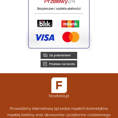
facetaria.pl
Prowadzimy internetową sprzedaż męskich kosmetyków,
męskiej bielizny oraz akcesoriów i przyborów codziennego