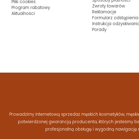
Sposoby płatności
Pliki cookies
Zwroty towarów
Program rabatowy
Reklamacje
Aktualności
Formularz odstąpienia
Instrukcja odzyskiwani
Porady
Prowadzimy internetową sprzedaż męskich kosmetyków, męskiej 
potwierdzonej gwarancją producenta, których jesteśmy 
profesjonalną obsługę i wygodną nawigację 