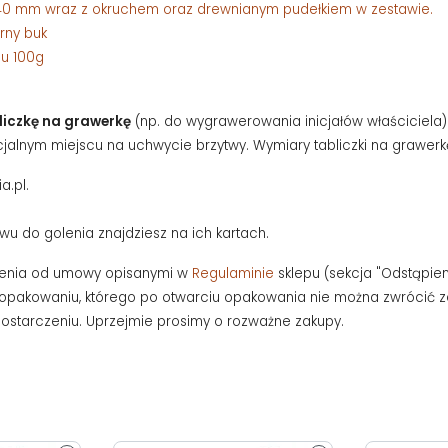
0x40 mm wraz z okruchem oraz drewnianym pudełkiem w zestawie.
rny buk
lu 100g
liczkę na grawerkę
(np. do wygrawerowania inicjałów właściciela).
jalnym miejscu na uchwycie brzytwy. Wymiary tabliczki na grawerk
a.pl.
 do golenia znajdziesz na ich kartach.
pienia od umowy opisanymi w
Regulaminie
sklepu (sekcja "Odstąpie
pakowaniu, którego po otwarciu opakowania nie można zwrócić z
 dostarczeniu. Uprzejmie prosimy o rozważne zakupy.