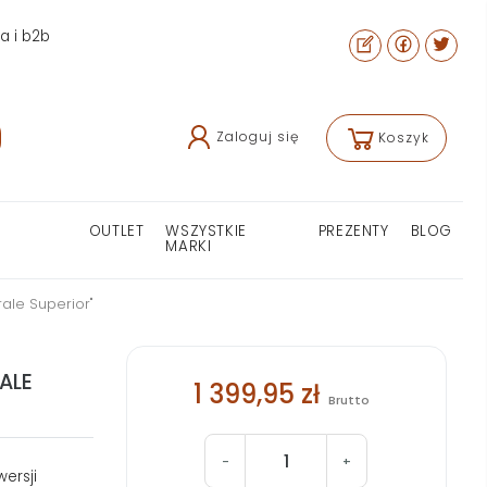
ra i b2b
Zaloguj się
Koszyk
OUTLET
WSZYSTKIE
PREZENTY
BLOG
MARKI
ale Superior"
ALE
1 399,95 zł
Brutto
-
+
ersji