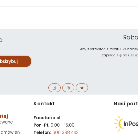
Raba
a
Aby skorzystać z rabatu 5% należy
zapisać się na usługę 
bskrybuj
Kontakt
Nasi par
utaj
Facetaria.pl
dawane
Pon-Pt,
9:00 - 15:00
 zamówień
Telefon:
600 388 443