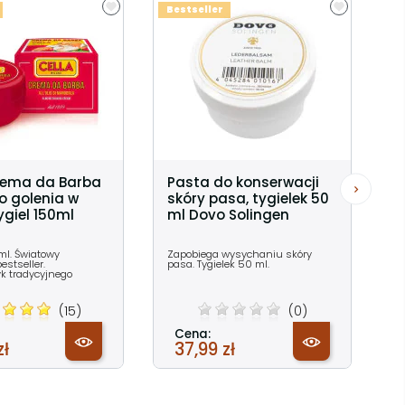
Bestseller
rema da Barba
Pasta do konserwacji
o golenia w
skóry pasa, tygielek 50
ygiel 150ml
ml Dovo Solingen
ml. Światowy
Zapobiega wysychaniu skóry
stseller.
pasa. Tygielek 50 ml.
yk tradycyjnego
(15)
(0)
Cena:
zł
37,99 zł