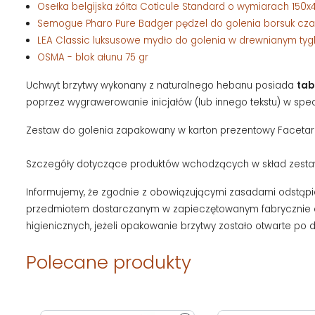
Osełka belgijska żółta Coticule Standard o wymiarach 15
Semogue Pharo Pure Badger pędzel do golenia borsuk cza
LEA Classic luksusowe mydło do golenia w drewnianym tyg
OSMA - blok ałunu 75 gr
Uchwyt brzytwy wykonany z naturalnego hebanu posiada
tab
poprzez wygrawerowanie inicjałów (lub innego tekstu) w spec
Zestaw do golenia zapakowany w karton prezentowy Facetari
Szczegóły dotyczące produktów wchodzących w skład zestawu
Informujemy, że zgodnie z obowiązującymi zasadami odstą
przedmiotem dostarczanym w zapieczętowanym fabrycznie o
higienicznych, jeżeli opakowanie brzytwy zostało otwarte po
Polecane produkty