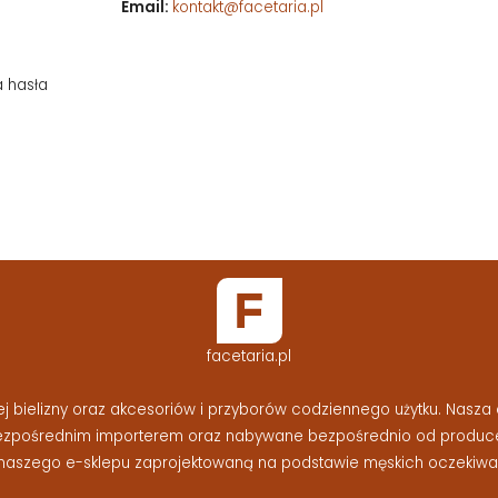
Email:
kontakt@facetaria.pl
a hasła
facetaria.pl
bielizny oraz akcesoriów i przyborów codziennego użytku. Nasza o
bezpośrednim importerem oraz nabywane bezpośrednio od produc
naszego e-sklepu zaprojektowaną na podstawie męskich oczekiwań