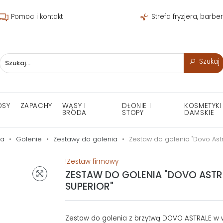
Pomoc i kontakt
Strefa fryzjera, barbe
Szukaj
OSY
ZAPACHY
WĄSY I
DŁONIE I
KOSMETYKI
BRODA
STOPY
DAMSKIE
na
Golenie
Zestawy do golenia
Zestaw do golenia "Dovo Astr
!Zestaw firmowy
ZESTAW DO GOLENIA "DOVO ASTR
SUPERIOR"
Zestaw do golenia z brzytwą DOVO ASTRALE w w