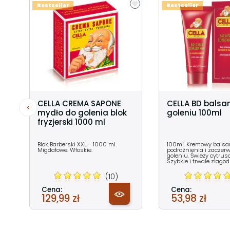
Bestseller
Bestseller
CELLA CREMA SAPONE
CELLA BD balsa
mydło do golenia blok
goleniu 100ml
fryzjerski 1000 ml
Blok Barberski XXL - 1000 ml.
100ml. Kremowy bals
Migdałowe. Włoskie.
podrażnienia i zaczerw
goleniu. Świeży cytru
Szybkie i trwałe złagod
(10)
Cena:
Cena:
129,99 zł
53,98 zł