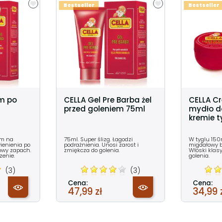
Bestseller
Bestseller
m po
CELLA Gel Pre Barba żel
CELLA C
przed goleniem 75ml
mydło d
kremie t
am na
75ml. Super ślizg. Łagodzi
W tyglu 150
ienienia po
podrażnienia. Unosi zarost i
migdałowy be
sowy zapach.
zmiękcza do golenia.
Włoski klas
zenie.
golenia.
(3)
(3)
Cena:
Cena:
47,99 zł
34,99 