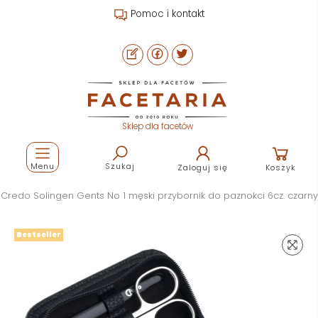
Pomoc i kontakt
Sklep dla facetów
Menu
Szukaj
Zaloguj się
Koszyk
Credo Solingen Gents No 1 męski przybornik do paznokci 6cz. czarny
Bestseller