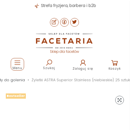
Strefa fryzjera, barbera i b2b
Sklep dla facetów
Menu
Szukaj
Zaloguj się
Koszyk
ady do golenia
Żyletki ASTRA Superior Stainless (niebieskie) 25 sztuk
Bestseller