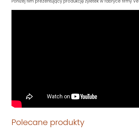
Poniżej film prezentujący produkcję żyletek w fabryce firmy Ve
Polecane produkty