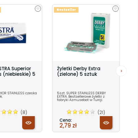
Bestseller
ASTRA Superior
Żyletki Derby Extra
s (niebieskie) 5
(zielone) 5 sztuk
IOR STAINLESS czeska
5szt. SUPER STAINLESS DERBY
ek.
EXTRA. Bestsellerowe żyletki z
fabryki Azmusebat w Turcji.
(8)
(21)
Cena:
2,79 zł