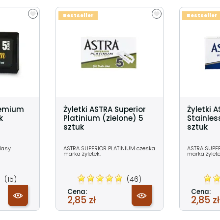
Bestseller
Bestseller
remium
Żyletki ASTRA Superior
Żyletki 
k
Platinium (zielone) 5
Stainles
sztuk
sztuk
klasy
ASTRA SUPERIOR PLATINIUM czeska
ASTRA SUPER
marka żyletek.
marka żylet
(15)
(46)
Cena:
Cena:
2,85 zł
2,85 zł