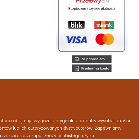
ferta obejmuje wyłącznie oryginalne produkty wysokiej jakości
entów lub ich autoryzowanych dystrybutorów. Zapewniamy
 w zakresie zakupu rzeczy osobistego użytku