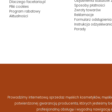
Objaśnienia statusów
Dlaczego facetaria.pl
Sposoby płatności
Pliki cookies
Zwroty towarów
Program rabatowy
Reklamacje
Aktualności
Formularz odstąpienia
Instrukcja odzyskiwani
Porady
Prowadzimy internetową sprzedaż męskich kosmetyków, męskiej 
potwierdzonej gwarancją producenta, których jesteśmy 
profesjonalną obsługę i wygodną nawigację 