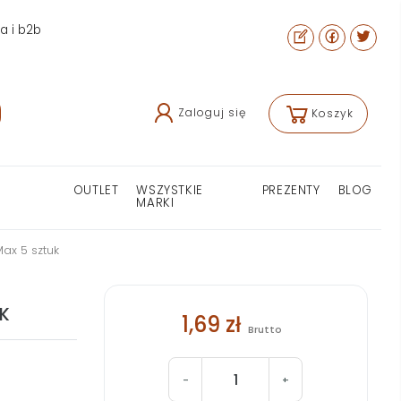
ra i b2b
Zaloguj się
Koszyk
OUTLET
WSZYSTKIE
PREZENTY
BLOG
MARKI
Max 5 sztuk
UK
1,69 zł
Brutto
-
+