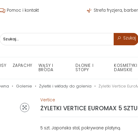
Pomoc i kontakt
Strefa fryzjera, barbe
Szukaj
OSY
ZAPACHY
WĄSY I
DŁONIE I
KOSMETYKI
BRODA
STOPY
DAMSKIE
ówna
Golenie
Żyletki i wkłady do golenia
Żyletki Vertice Euro
Vertice
ŻYLETKI VERTICE EUROMAX 5 SZT
5 szt. Japońska stal, pokrywane platyną.