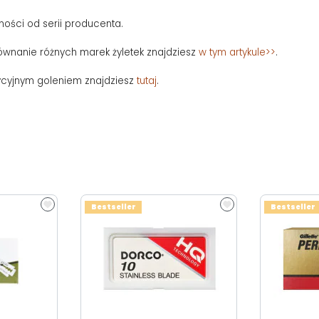
ności od serii producenta.
równanie różnych marek żyletek znajdziesz
w tym artykule>>
.
ycyjnym goleniem znajdziesz
tutaj
.
Bestseller
Bestseller