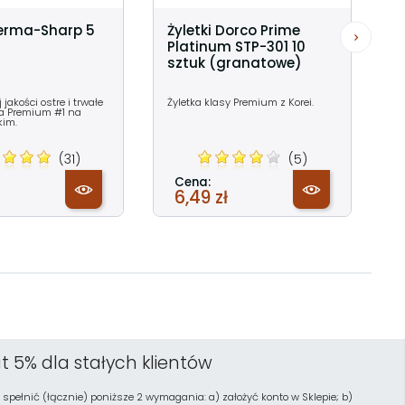
Perma-Sharp 5
Żyletki Dorco Prime
Platinum STP-301 10
sztuk (granatowe)
jakości ostre i trwałe
Żyletka klasy Premium z Korei.
rka Premium #1 na
kim.
(31)
(5)
Cena:
6,49 zł
t 5% dla stałych klientów
 spełnić (łącznie) poniższe 2 wymagania: a) założyć konto w Sklepie; b)