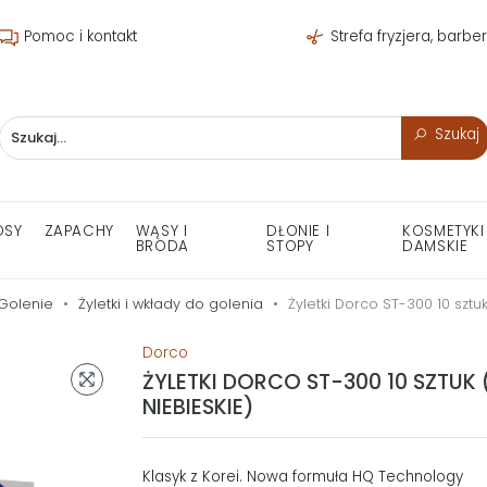
Pomoc i kontakt
Strefa fryzjera, barbe
Szukaj
OSY
ZAPACHY
WĄSY I
DŁONIE I
KOSMETYKI
BRODA
STOPY
DAMSKIE
Golenie
Żyletki i wkłady do golenia
Żyletki Dorco ST-300 10 sztu
Dorco
ŻYLETKI DORCO ST-300 10 SZTUK 
NIEBIESKIE)
Klasyk z Korei. Nowa formuła HQ Technology