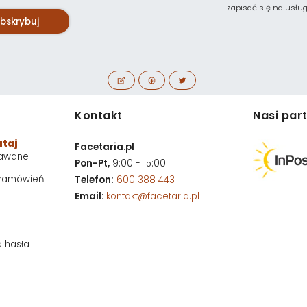
zapisać się na usługę 
bskrybuj
Kontakt
Nasi par
utaj
Facetaria.pl
dawane
Pon-Pt,
9:00 - 15:00
 zamówień
Telefon:
600 388 443
Email:
kontakt@facetaria.pl
a hasła