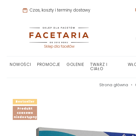
Czas, koszty i terminy dostawy
Sklep dla facetów
NOWOŚCI
PROMOCJE
GOLENIE
TWARZ I
WŁ
CIAŁO
Strona główna
Bestseller
Produkt
czasowo
niedostępny