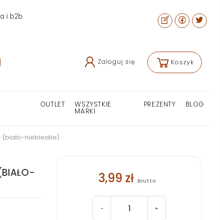
ra i b2b
Zaloguj się
Koszyk
OUTLET
WSZYSTKIE
PREZENTY
BLOG
MARKI
k (biało-niebieskie)
(BIAŁO-
3,99 zł
Brutto
-
+