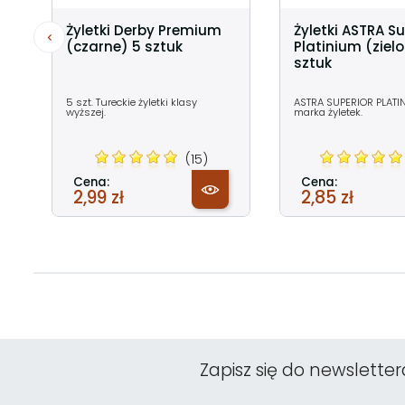
Żyletki Derby Premium
Żyletki ASTRA Su
(czarne) 5 sztuk
Platinium (ziel
sztuk
5 szt. Tureckie żyletki klasy
ASTRA SUPERIOR PLATI
wyższej.
marka żyletek.
(15)
Cena:
Cena:
2,99 zł
2,85 zł
Zapisz się do newsletter