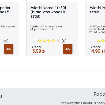
perior
Żyletki Dorco ST-301
Żyletki 
one) 5
(biało-czerwone) 10
sztuk
sztuk
NIUM czeska
Żyletka Nr 1 w Korei. Nowa
248Wysokiej 
ulepszona formuła.
żyletki. Ma
rynku Turec
(46)
(8)
Cena:
Cena:
5,99 zł
4,99 zł
Raba
a
Aby skorzystać z rabatu 5% należy