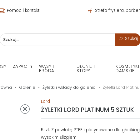
Pomoc i kontakt
Strefa fryzjera, barbe
Szukaj
OSY
ZAPACHY
WĄSY I
DŁONIE I
KOSMETYKI
BRODA
STOPY
DAMSKIE
główna
Golenie
Żyletki i wkłady do golenia
Żyletki Lord Platin
Lord
ŻYLETKI LORD PLATINUM 5 SZTUK
5szt. Z powłoką PTFE i platynowane dla gładkieg
wysokim ślizgiem.