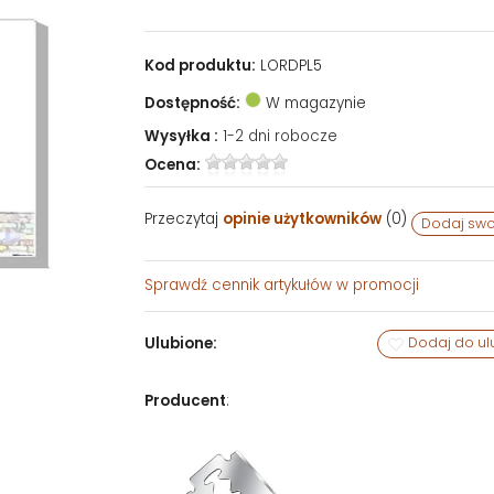
Kod produktu:
LORDPL5
Dostępność:
W magazynie
Wysyłka :
1-2 dni robocze
Ocena:
Przeczytaj
opinie użytkowników
(
0
)
Dodaj swo
Sprawdź
cennik artykułów w promocji
Ulubione:
Dodaj do ul
Producent
: