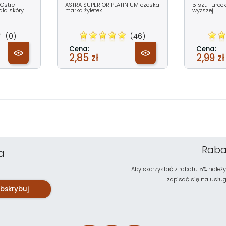
Ostre i
ASTRA SUPERIOR PLATINIUM czeska
5 szt. Tureck
la skóry.
marka żyletek.
wyższej.
(0)
(46)
Cena:
Cena:
2,85 zł
2,99 zł
Raba
a
Aby skorzystać z rabatu 5% należy
zapisać się na usługę 
bskrybuj