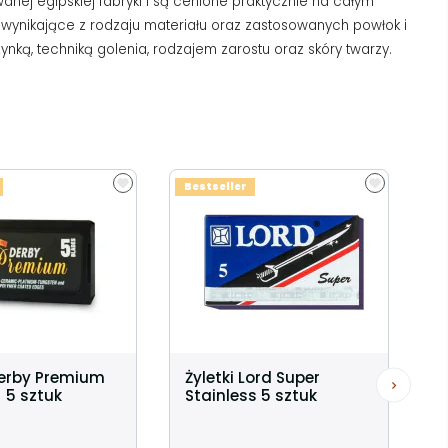
ej egipskiej fabryki i są cenione praktycznie na całym
ce wynikające z rodzaju materiału oraz zastosowanych powłok i
ką, techniką golenia, rodzajem zarostu oraz skóry twarzy.
Bestseller
Derby Premium
Żyletki Lord Super
 5 sztuk
Stainless 5 sztuk