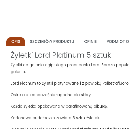
OPIS
SZCZEGÓŁY PRODUKTU
OPINIE
PODMIOT O
Żyletki Lord Platinum 5 sztuk
Żyletki do golenia egipskiego producenta Lord. Bardzo popula
golenia.
Lord Platinum to żyletki platynowane i z powłoką Politetraflu
Ostre ale jednocześnie łagodne dla skóry.
Każda żyletka opakowana w parafinowaną bibułkę.
Kartonowe pudełeczko zawiera 5 sztuk żyletek.