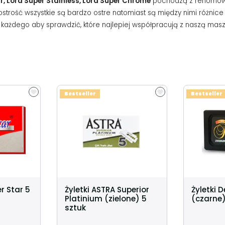
ar, Lord Super Stainless, Lord Super Chrome
pochodzą z renomowan
o ostrość wszystkie są bardzo ostre natomiast są między nimi różni
żdego aby sprawdzić, które najlepiej współpracują z naszą maszyn
Bestseller
Bestseller
er Star 5
Żyletki ASTRA Superior
Żyletki 
Platinium (zielone) 5
(czarne)
sztuk