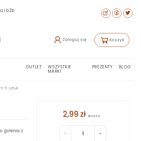
ra i b2b
Zaloguj się
Koszyk
OUTLET
WSZYSTKIE
PREZENTY
BLOG
MARKI
um 5 sztuk
2,99 zł
Brutto
o golenia z
-
+