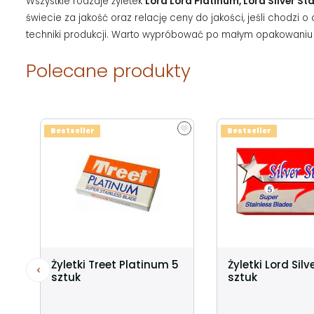
Wszystkie rodzaje żyletek
Lord Lord Platinum, Lord Silver St
świecie za jakość oraz relację ceny do jakości, jeśli chodzi 
techniki produkcji. Warto wypróbować po małym opakowaniu ka
Polecane produkty
Bestseller
Bestseller
Żyletki Treet Platinum 5
Żyletki Lord Silv
sztuk
sztuk