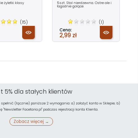
ie żyletki klasy
5szt. Stal nierdzewna. Ostre ale i
łagodnie golące.
(15)
(1)
Cena:
2,99 zł
t 5% dla stałych klientów
 spełnić (łącznie) poniższe 2 wymagania: a) założyć konto w Sklepie; b)
"Newsletter Facetaria.pl" podczas rejestracji konta Klienta.
Zobacz więcej →