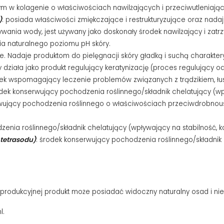
ym w kolagenie o właściwościach nawilżających i przeciwutleniają
)
: posiada właściwości zmiękczające i restrukturyzujące oraz nadaje
ania wody, jest używany jako doskonały środek nawilżający i zatrz
nia naturalnego poziomu pH skóry.
e. Nadaje produktom do pielęgnacji skóry gładką i suchą charakter
ziała jako produkt regulujący keratynizację (proces regulujący odn
odek wspomagający leczenie problemów związanych z trądzikiem, łu
odek konserwujący pochodzenia roślinnego/składnik chelatujący (wp
rwujący pochodzenia roślinnego o właściwościach przeciwdrobnous
zenia roślinnego/składnik chelatujący (wpływający na stabilność, 
tetrasodu)
: środek konserwujący pochodzenia roślinnego/składnik 
i produkcyjnej produkt może posiadać widoczny naturalny osad i ni
l.