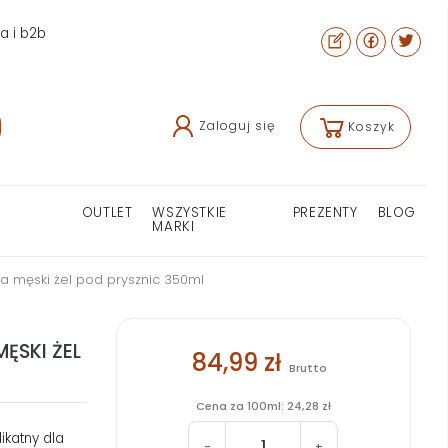
ra i b2b
Zaloguj się
Koszyk
OUTLET
WSZYSTKIE
PREZENTY
BLOG
MARKI
ia męski żel pod prysznic 350ml
ĘSKI ŻEL
84,99 zł
Brutto
Cena za 100ml: 24,28 zł
ikatny dla
-
+