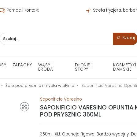
Pomoc i kontakt
Strefa fryzjera, barbe
Szukaj
OSY
ZAPACHY
WĄSY I
DŁONIE I
KOSMETYKI
BRODA
STOPY
DAMSKIE
Żele pod prysznic i mydła w płynie
Saponificio Varesino Opunt
Saponificio Varesino
SAPONIFICIO VARESINO OPUNTIA M
POD PRYSZNIC 350ML
350ml. XL!. Opuncja figowa. Bardzo wydajny. Del