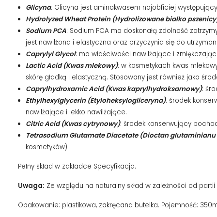
Glicyna
: Glicyna jest aminokwasem najobficiej występując
Hydrolyzed Wheat Protein (Hydrolizowane białko pszenicy
Sodium PCA
: Sodium PCA ma doskonałą zdolność zatrzymyw
jest nawilżona i elastyczna oraz przyczynia się do utrzyma
Caprylyl Glycol
: ma właściwości nawilżające i zmiękczając
Lactic Acid (Kwas mlekowy)
: w kosmetykach kwas mlekowy d
skórę gładką i elastyczną. Stosowany jest również jako śr
Caprylhydroxamic Acid (Kwas kaprylhydroksamowy)
: śr
Ethylhexylglycerin (Etyloheksylogliceryna)
: środek konse
nawilżające i lekko nawilżające.
Citric Acid (Kwas cytrynowy)
: środek konserwujący pochod
Tetrasodium Glutamate Diacetate (Dioctan glutaminianu 
kosmetyków)
Pełny skład w zakładce Specyfikacja.
Uwaga:
Ze względu na naturalny skład w zależności od parti
Opakowanie: plastikowa, zakręcana butelka. Pojemność: 350m