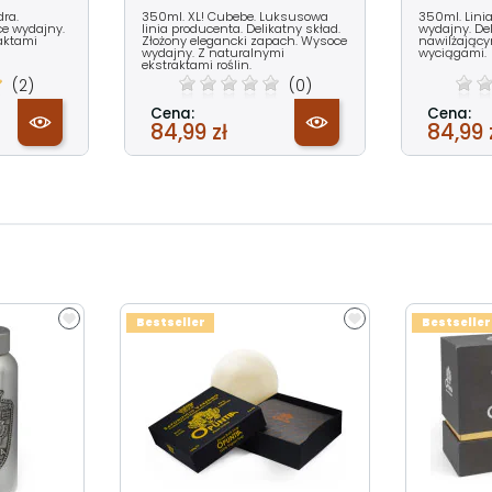
ra.
350ml. XL! Cubebe. Luksusowa
350ml. Lini
ce wydajny.
linia producenta. Delikatny skład.
wydajny. Del
aktami
Złożony elegancki zapach. Wysoce
nawilżający
wydajny. Z naturalnymi
wyciągami.
ekstraktami roślin.
(2)
(0)
Cena:
Cena:
84,99 zł
84,99 
Bestseller
Bestseller