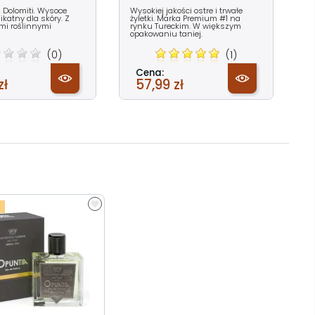
a Dolomiti. Wysoce
Wysokiej jakości ostre i trwałe
ikatny dla skóry. Z
żyletki. Marka Premium #1 na
mi roślinnymi
rynku Tureckim. W większym
opakowaniu taniej.
(0)
(1)
Cena:
zł
57,99 zł