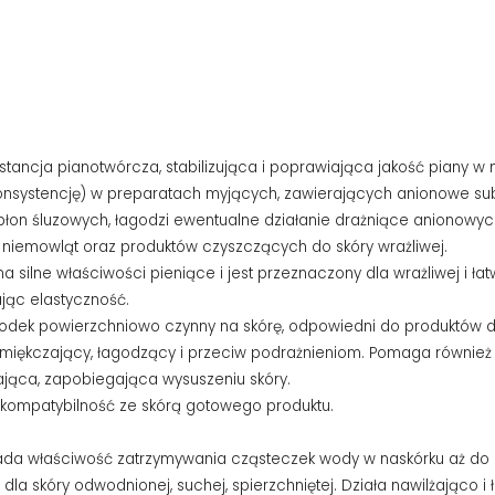
bstancja pianotwórcza, stabilizująca i poprawiająca jakość piany
a konsystencję) w preparatach myjących, zawierających anionowe su
 błon śluzowych, łagodzi ewentualne działanie drażniące anionow
a niemowląt oraz produktów czyszczących do skóry wrażliwej.
ma silne właściwości pieniące i jest przeznaczony dla wrażliwej i ła
ając elastyczność.
środek powierzchniowo czynny na skórę, odpowiedni do produktów dla 
k zmiękczający, łagodzący i przeciw podrażnieniom. Pomaga również 
żająca, zapobiegająca wysuszeniu skóry.
kompatybilność ze skórą gotowego produktu.
Posiada właściwość zatrzymywania cząsteczek wody w naskórku aż
 dla skóry odwodnionej, suchej, spierzchniętej. Działa nawilżająco i