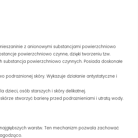
 w mieszaninie z anionowymi substancjami powierzchniowo
bstancje powierzchniowo czynne, dzięki tworzeniu tzw.
ych substancja powierzchniowo czynnych. Posiada doskonałe
two podrażnionej skóry. Wykazuje działanie antystatyczne i
dzieci, osób starszych i skóry delikatnej.
skórze stworzyć barierę przed podrażnieniami i utratą wody.
 do najgłębszych warstw. Ten mechanizm pozwala zachować
 łagodząco.