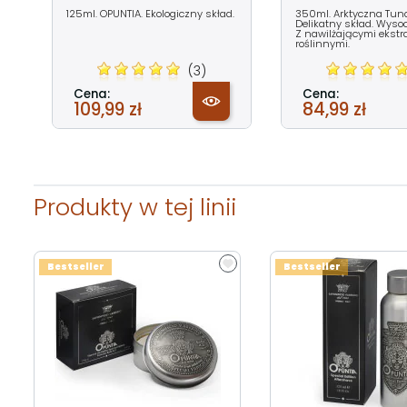
125ml. OPUNTIA. Ekologiczny skład.
350ml. Arktyczna Tund
Delikatny skład. Wyso
Z nawilżającymi ekstr
roślinnymi.
(3)
Cena:
Cena:
109,99 zł
84,99 zł
Produkty w tej linii
Bestseller
Bestseller