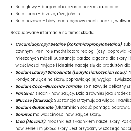
Nuta głowy – bergamotka, czarna porzeczka, ananas
Nuta serca – brzoza, róża, jaśmin
Nuta bazowa – biały mech, dębowy mech, paczuli, wetiwer
Rozbudowane informacje na temat składu:
Cocamidopropyl Betaine (Kokamidopropylobetaina)
: su
czynnymi. Pełni rolę modyfikatora reologii (czyli poprawi
mieszanych miceli. Substancja bardzo łagodna dla skóry i
właściwości myjące i idealnie nadaje się do produktów dl
Sodium Lauroyl Sarcosinate (Laurylosiarkozynian sodu)
: 
kondycjonujące na skórę, poprawiając jej wygląd i zwiększ
Sodium Coco-Glucoside Tartrate
: To niezwykle delikatny 
Pantenol
: składnik nawilżający. Działa również jako środe
Glucose (Glukoza)
: Substancja utrzymująca wilgoć i nawil
Sodium Glutamate
(Glutaminian sodu): pomaga poprawić 
Sorbitol
: ma właściwości nawilżające skórę.
Urea (Mocznik)
: mocznik jest składnikiem naszej skóry. 
nawilżenie i miękkość skóry. Jest przydatny w szczególności