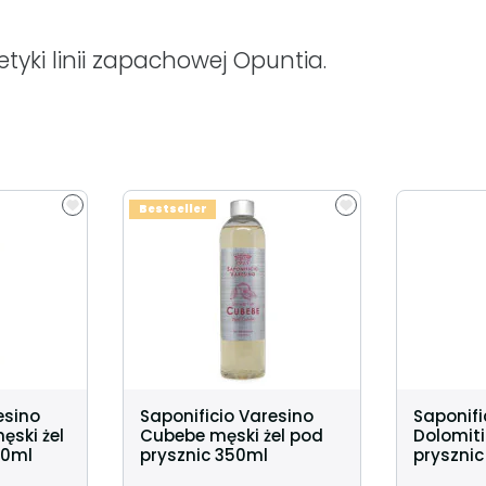
yki linii zapachowej Opuntia.
Bestseller
esino
Saponificio Varesino
Saponifi
ęski żel
Cubebe męski żel pod
Dolomiti
50ml
prysznic 350ml
pryszni