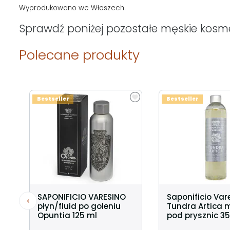
Wyprodukowano we Włoszech.
Sprawdź poniżej pozostałe męskie kosmet
Polecane produkty
Bestseller
Bestseller
SAPONIFICIO VARESINO
Saponificio Var
płyn/fluid po goleniu
Tundra Artica m
Opuntia 125 ml
pod prysznic 3