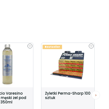
Bestseller
cio Varesino
Żyletki Perma-Sharp 100
 męski żel pod
sztuk
c 350ml