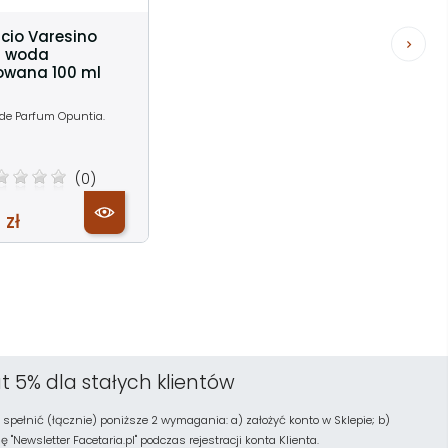
icio Varesino
a woda
owana 100 ml
 de Parfum Opuntia.
(0)
 zł
t 5% dla stałych klientów
 spełnić (łącznie) poniższe 2 wymagania: a) założyć konto w Sklepie; b)
"Newsletter Facetaria.pl" podczas rejestracji konta Klienta.