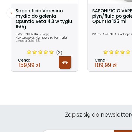
Saponificio Varesino
SAPONIFICIO VAR
mydło do golenia
płyn/fluid po gol
Opuntia Beta 4.3 w tyglu
Opuntia 125 ml
150g
150g. OPUNTIA. Z Figą
125ml. OPUNTIA. Ekologic
Kaktusową. Najnowsza formuła
składu Beta 4.3.
(3)
Cena:
Cena:
159,99 zł
109,99 zł
Zapisz się do newsletter