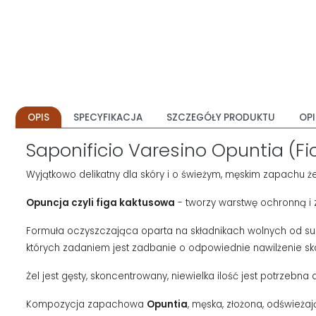
OPIS
SPECYFIKACJA
SZCZEGÓŁY PRODUKTU
OPI
Saponificio Varesino Opuntia (Fi
Wyjątkowo delikatny dla skóry i o świeżym, męskim zapachu że
Opuncja czyli figa kaktusowa
- tworzy warstwę ochronną i 
Formuła oczyszczająca oparta na składnikach wolnych od sulf
których zadaniem jest zadbanie o odpowiednie nawilżenie sk
Żel jest gęsty, skoncentrowany, niewielka ilość jest potrzebn
Kompozycja zapachowa
Opuntia
, męska, złożona, odświeża