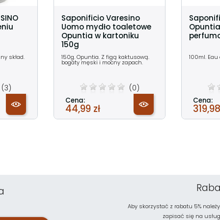
ESINO
Saponificio Varesino
Saponif
eniu
Uomo mydło toaletowe
Opunti
Opuntia w kartoniku
perfum
150g
zny skład.
150g. Opuntia. Z figą kaktusową.
100ml. Eau
bogaty męski i mocny zapach.
(3)
(0)
Cena:
Cena:
44,99 zł
319,98
Raba
a
Aby skorzystać z rabatu 5% należy
zapisać się na usługę 