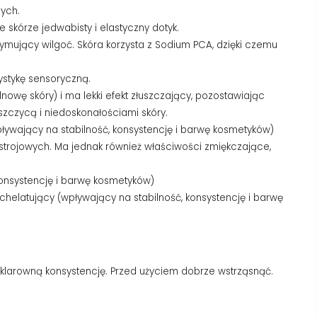
cych.
 skórze jedwabisty i elastyczny dotyk.
ymujący wilgoć. Skóra korzysta z Sodium PCA, dzięki czemu
ystykę sensoryczną.
owę skóry) i ma lekki efekt złuszczający, pozostawiając
szczycą i niedoskonałościami skóry.
ływający na stabilność, konsystencję i barwę kosmetyków)
trojowych. Ma jednak również właściwości zmiękczające,
konsystencję i barwę kosmetyków)
chelatujący (wpływający na stabilność, konsystencję i barwę
eklarowną konsystencję. Przed użyciem dobrze wstrząsnąć.