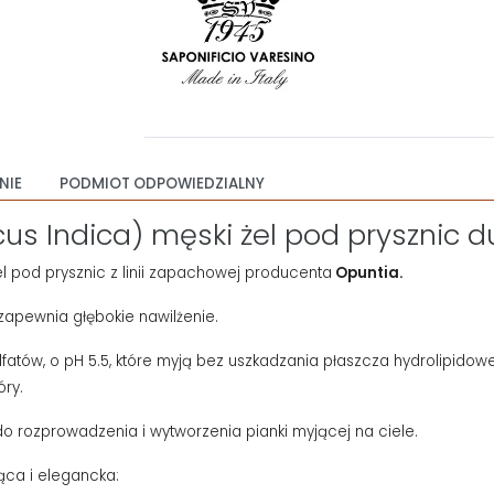
NIE
PODMIOT ODPOWIEDZIALNY
cus Indica) męski żel pod prysznic 
l pod prysznic z linii zapachowej producenta
Opuntia
.
zapewnia głębokie nawilżenie.
atów, o pH 5.5, które myją bez uszkadzania płaszcza hydrolipidowe
óry.
a do rozprowadzenia i wytworzenia pianki myjącej na ciele.
jąca i elegancka: