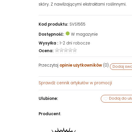
skóry. Z nawilżającymi ekstraktami roślinnymi.
Kod produktu:
SVS1565
Dostępność:
W magazynie
Wysyłka :
1-2 dni robocze
Ocena:
Przeczytaj
opinie użytkowników
(
0
)
Dodaj swo
Sprawdź
cennik artykułów w promocji
Ulubione:
Dodaj do ul
Producent
: