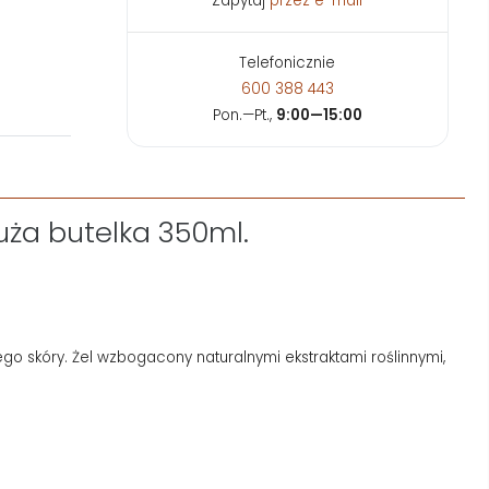
Zapytaj
przez e-mail
Telefonicznie
600 388 443
Pon.—Pt.,
9:00—15:00
duża butelka 350ml.
go skóry. Żel wzbogacony naturalnymi ekstraktami roślinnymi,