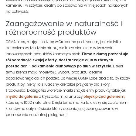
kamieniu i w sztyfcie, idealny do stosowania w miejscach narażonych
na potliwość.
Zaangażowanie w naturalność i
różnorodność produktów
OSMA Labs, mając siedzibę w Craponne pod Lyonem, jest nie tylko
ekspertem w dziedzinie ałunu, ale także pionierem w tworzeniu
innowacyjnych produktów kosmetycznych.
Firma z dumą prezentuje
różnorodność swojej oferty, dostarczając ałun w różnych
postaciach - od kamienia ałunowego po ałun w sztyfcie.
Dzięki
temu klienci mają możliwość wyboru produktu idealnie
dopasowanego do ich potrzeb. Co więcej, OSMA Labs dba o to, by każdy
produkt był nie tylko skuteczny, ale także przyjazny dla skóry i
środowiska. Dlatego też w ofercie marki znajdziemy produkty takie jak
mydło do golenia
z kryształkami ałunu czy
olejek przed goleniem
,
które są w 100% naturalne. Dzięki temu marka ta cieszy się zaufaniem
klientów na całym świecie, którzy doceniają jej zaangażowanie w
promowanie naturalnej pielęgnacji.