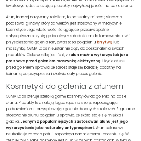
światowych, dostarczając produkty najwyższej jakości na bazie ałunu.
Ałun, inaczej nazywany kalnitem, to naturalny minerał, siarczan
potasowo-glinowy, który od wieków jest stosowany w medycynie i
kosmetyce. Jego właściwości ściągające, przeciwzapalne i
antyseptyczne czynią go idealnym składnikiem do tamowania krwi i
przyspieszania gojenia ran, zwłaszcza po goleniu
brzytwą
lub
maszynką. OSMA Labs nieustannie dąży do doskonalenia swoich
produktów. Ciekawostką jest fakt, że
ałun można wykorzystać jako
pre shave przed goleniem maszynką elektryczną.
Użycie ałunu
przed goleniem sprawia, że zarost staje się bardziej podatny na
ścinanie, co przyspiesza i ułatwia cały proces golenia.
Kosmetyki do golenia z ałunem
OSMA Labs oferuje szeroką gamę kosmetyków do golenia na bazie
ałunu. Produkty te działają łagodząco na skórę, zapobiegając
podrażnieniom i przyspieszając gojenie drobnych skaleczeń. Regularne
stosowanie ałunu po goleniu sprawia, że skóra staje się miękka i
gładka.
Jednym z popularniejszych zastosowań ałunu jest jego
wykorzystanie jako naturalny antyprespirant.
Ałun potasowy
neutralizuje zapach potu i zapobiega nadmiernemu poceniu się. W
ofercie OSMA Labs dostępny jest ałun w różnych postaciach, w tym w