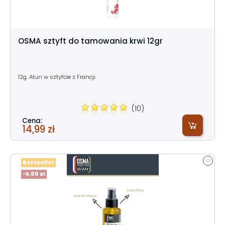
OSMA sztyft do tamowania krwi 12gr
12g. Ałun w sztyfcie z Francji.
(10)
Cena:
14,99 zł
Bestseller
-5,00 zł